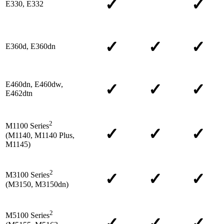
✓
✓
E330, E332
✓
✓
✓
E360d, E360dn
E460dn, E460dw,
✓
✓
✓
E462dtn
2
M1100 Series
✓
✓
✓
(M1140, M1140 Plus,
M1145)
2
✓
✓
✓
M3100 Series
(M3150, M3150dn)
2
M5100 Series
✓
✓
✓