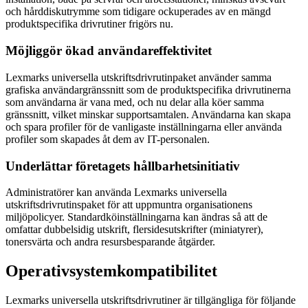
och hårddiskutrymme som tidigare ockuperades av en mängd
produktspecifika drivrutiner frigörs nu.
Möjliggör ökad användareffektivitet
Lexmarks universella utskriftsdrivrutinpaket använder samma
grafiska användargränssnitt som de produktspecifika drivrutinerna
som användarna är vana med, och nu delar alla köer samma
gränssnitt, vilket minskar supportsamtalen. Användarna kan skapa
och spara profiler för de vanligaste inställningarna eller använda
profiler som skapades åt dem av IT-personalen.
Underlättar företagets hållbarhetsinitiativ
Administratörer kan använda Lexmarks universella
utskriftsdrivrutinspaket för att uppmuntra organisationens
miljöpolicyer. Standardköinställningarna kan ändras så att de
omfattar dubbelsidig utskrift, flersidesutskrifter (miniatyrer),
tonersvärta och andra resursbesparande åtgärder.
Operativsystemkompatibilitet
Lexmarks universella utskriftsdrivrutiner är tillgängliga för följande