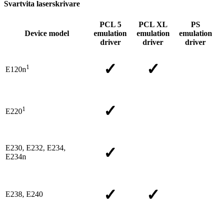
Svartvita laserskrivare
PCL 5
PCL XL
PS
Device model
emulation
emulation
emulation
driver
driver
driver
✓
✓
1
E120n
✓
1
E220
E230, E232, E234,
✓
E234n
✓
✓
E238, E240