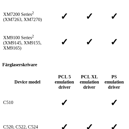
2
✓
✓
✓
XM7200 Series
(XM7263, XM7270)
2
XM9100 Series
✓
✓
✓
(XM9145, XM9155,
XM9165)
Färglaserskrivare
PCL 5
PCL XL
PS
Device model
emulation
emulation
emulation
driver
driver
driver
✓
✓
C510
✓
✓
✓
C520, C522, C524