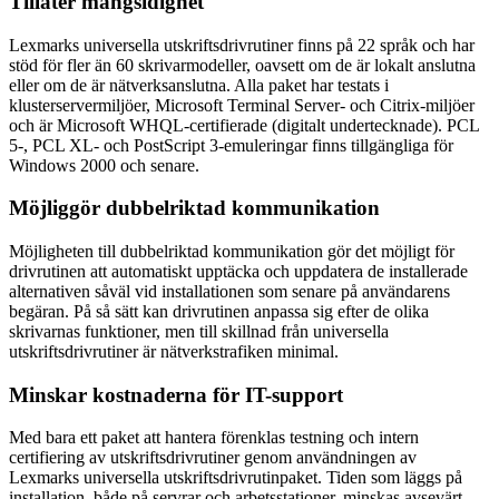
Tillåter mångsidighet
Lexmarks universella utskriftsdrivrutiner finns på 22 språk och har
stöd för fler än 60 skrivarmodeller, oavsett om de är lokalt anslutna
eller om de är nätverksanslutna. Alla paket har testats i
klusterservermiljöer, Microsoft Terminal Server- och Citrix-miljöer
och är Microsoft WHQL-certifierade (digitalt undertecknade). PCL
5-, PCL XL- och PostScript 3-emuleringar finns tillgängliga för
Windows 2000 och senare.
Möjliggör dubbelriktad kommunikation
Möjligheten till dubbelriktad kommunikation gör det möjligt för
drivrutinen att automatiskt upptäcka och uppdatera de installerade
alternativen såväl vid installationen som senare på användarens
begäran. På så sätt kan drivrutinen anpassa sig efter de olika
skrivarnas funktioner, men till skillnad från universella
utskriftsdrivrutiner är nätverkstrafiken minimal.
Minskar kostnaderna för IT-support
Med bara ett paket att hantera förenklas testning och intern
certifiering av utskriftsdrivrutiner genom användningen av
Lexmarks universella utskriftsdrivrutinpaket. Tiden som läggs på
installation, både på servrar och arbetsstationer, minskas avsevärt