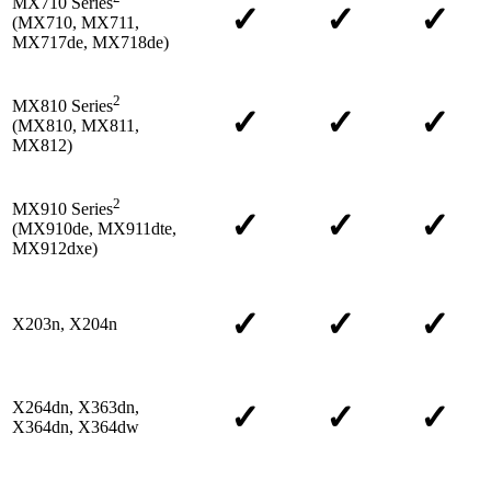
MX710 Series
✓
✓
✓
(MX710, MX711,
MX717de, MX718de)
2
MX810 Series
✓
✓
✓
(MX810, MX811,
MX812)
2
MX910 Series
✓
✓
✓
(MX910de, MX911dte,
MX912dxe)
✓
✓
✓
X203n, X204n
X264dn, X363dn,
✓
✓
✓
X364dn, X364dw