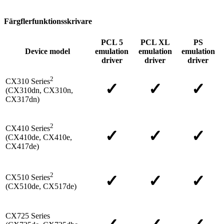
Färgflerfunktionsskrivare
PCL 5
PCL XL
PS
Device model
emulation
emulation
emulation
driver
driver
driver
2
CX310 Series
✓
✓
✓
(CX310dn, CX310n,
CX317dn)
2
CX410 Series
✓
✓
✓
(CX410de, CX410e,
CX417de)
2
✓
✓
✓
CX510 Series
(CX510de, CX517de)
CX725 Series