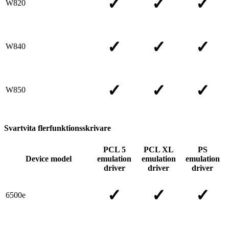
✓
✓
✓
W820
✓
✓
✓
W840
✓
✓
✓
W850
Svartvita flerfunktionsskrivare
PCL 5
PCL XL
PS
Device model
emulation
emulation
emulation
driver
driver
driver
✓
✓
✓
6500e