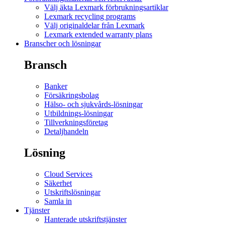
Välj äkta Lexmark förbrukningsartiklar
Lexmark recycling programs
Välj originaldelar från Lexmark
Lexmark extended warranty plans
Branscher och lösningar
Bransch
Banker
Försäkringsbolag
Hälso- och sjukvårds-lösningar
Utbildnings-lösningar
Tillverkningsföretag
Detaljhandeln
Lösning
Cloud Services
Säkerhet
Utskriftslösningar
Samla in
Tjänster
Hanterade utskriftstjänster