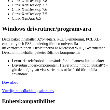
Citrix XenDesktop 7.8
Citrix XenDesktop 7.7
Citrix XenDesktop 7.6
Citrix XenDesktop 7.5
Citrix XenApp 6.5
Windows drivrutiner/programvara
Detta paket innehåller 32/64-bitars, PCL 5-emulering, PCL XL-
emulering och PS3-emulering för den universella
utskriftsdrivrutinen. Drivrutinerna är Microsoft WHQL-certifierade.
Dessutom innehåller paketet följande komponenter:
Lexmarks telefonbok – används för att hantera faxkontakter.
Drivrutinsunderkomponenten lTravel Print ("mobil utskrift") –
gör det möjligt att visa skrivarens utskriftstid för mobila
användare
Download
Ytterligare nedladdningsalternativ
Enhetskompatibilitet