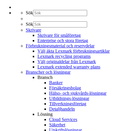
Sök
Sök
Skrivare
Skrivare för småföretag
Enterprise och stora företag
Förbrukningsmaterial och reservdelar
Välj äkta Lexmark förbrukningsartiklar
Lexmark recycling programs
Välj originaldelar från Lexmark
Lexmark extended warranty plans
Branscher och lösningar
Bransch
Banker
Försäkringsbolag
Hälso- och sjukvårds-lösningar
Utbildnings-lösningar
Tillverkningsföretag
Detaljhandeln
Lösning
Cloud Services
Säkerhet
Utskriftslösningar