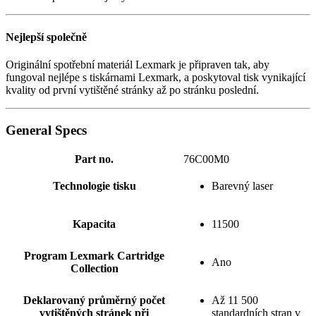
Nejlepší společně
Originální spotřební materiál Lexmark je připraven tak, aby
fungoval nejlépe s tiskárnami Lexmark, a poskytoval tisk vynikající
kvality od první vytištěné stránky až po stránku poslední.
General Specs
Part no.
76C00M0
Technologie tisku
Barevný laser
Kapacita
11500
Program Lexmark Cartridge
Ano
Collection
Deklarovaný průměrný počet
Až 11 500
vytištěných stránek při
standardních stran v