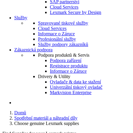
SAP partnerství
Cloud Services
Lexmark Secure by Design
Služby
Spravované tiskové služby
Cloud Services
Informace o Záruce
Profesionální služby
Služby podpory zákazníků
Zákaznická podpora
Podpora produktů & Servis
Podpora zařízení
Registrace produktu
Informace o Záruce
Drivery & Utility
Ovladače & data ke stažení
Univerzální tiskový ovladač
Markvision Enterprise
Domů
Spotřební materiál a náhradní díly
Choose genuine Lexmark supplies