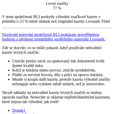
Levné značky
77 %
V testu společnosti BLI poskytly výhodné značkové kazety v
průměru o 23 % méně stránek než originální kazety Lexmark T644
Nezávislé testování společnosti BLI prokázalo neuvěřitelnou
hodnotu a přednost originálního spotřebního materiálu Lexmark.
Zde se dozvíte, co se může pokazit, když používáte nekvalitní
kazety levných značek:
Utrácíte peníze navíc za opakovaný tisk dokumentů kvůli
špatné kvalitě tisku.
Když je tiskárna mimo provoz, ztrácíte produktivitu.
Platíte za servisní hovory, díly a práci na opravu tiskárny.
Musíte si koupit další kazety, protože kazeta výhodné značky
nefunguje nebo vytiskne méně stránek, než je inzerováno.
Skryté náklady na nekvalitní kazety levných značek se mohou
opravdu nasčítat. Nenechte se zklamat nepředvídatelnými kazetami,
které nejsou tak výhodné, jak tvrdí!
Domácí