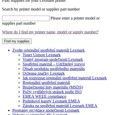
Find Supplies for your Lexmark printer
Search by printer model or supplies part number
Please enter a printer model or
supplies part number
Where do I find my printer name, model or supply number?
Find my supplies
Zvolte originální spotřební materiál Lexmark
Toner Unison Lexmark
Vratný program společnosti Lexmark
Spotřební materiál – Udržitelný rozvoj
Obsah produktu spotřebního materiálu
Ochrana značky Lexmark
Jak rozpoznat originální spotřební materiál Lexmark
Regionální spotřební materiál
Bezpečnostní listy materiálu (MSDS)
Počty vytištěných stránek podle ISO
EMEA WEEE compliance
Podnikové kazety Lexmark EMEA
Záruka na spotřební materiál Lexmark EMEA
Programy recyklace společnosti Lexmark
Vyberte si originální díly Lexmark