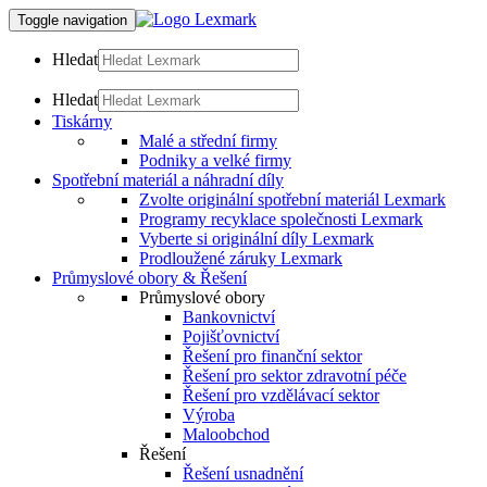
Toggle navigation
Hledat
Hledat
Tiskárny
Malé a střední firmy
Podniky a velké firmy
Spotřební materiál a náhradní díly
Zvolte originální spotřební materiál Lexmark
Programy recyklace společnosti Lexmark
Vyberte si originální díly Lexmark
Prodloužené záruky Lexmark
Průmyslové obory & Řešení
Průmyslové obory
Bankovnictví
Pojišťovnictví
Řešení pro finanční sektor
Řešení pro sektor zdravotní péče
Řešení pro vzdělávací sektor
Výroba
Maloobchod
Řešení
Řešení usnadnění