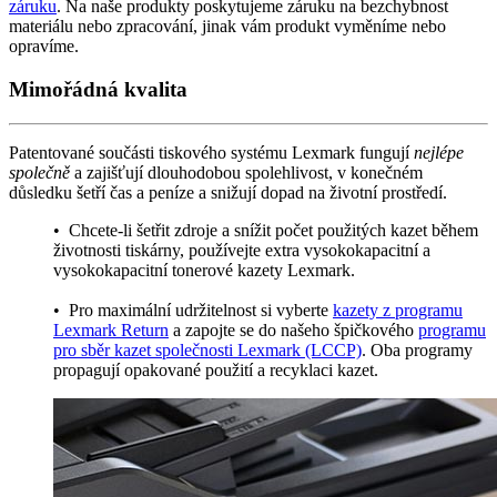
záruku
. Na naše produkty poskytujeme záruku na bezchybnost
materiálu nebo zpracování, jinak vám produkt vyměníme nebo
opravíme.
Mimořádná kvalita
Patentované součásti tiskového systému Lexmark fungují
nejlépe
společně
a zajišťují dlouhodobou spolehlivost, v konečném
důsledku šetří čas a peníze a snižují dopad na životní prostředí.
• Chcete-li šetřit zdroje
a snížit počet použitých kazet během
životnosti tiskárny, používejte extra vysokokapacitní a
vysokokapacitní tonerové kazety Lexmark.
• Pro maximální udržitelnost
si vyberte
kazety z programu
Lexmark Return
a zapojte se do našeho špičkového
programu
pro sběr kazet společnosti Lexmark (LCCP)
. Oba programy
propagují opakované použití a recyklaci kazet.