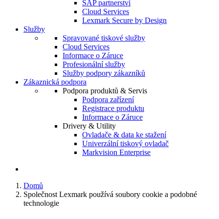
SAP partnerství
Cloud Services
Lexmark Secure by Design
Služby
Spravované tiskové služby
Cloud Services
Informace o Záruce
Profesionální služby
Služby podpory zákazníků
Zákaznická podpora
Podpora produktů & Servis
Podpora zařízení
Registrace produktu
Informace o Záruce
Drivery & Utility
Ovladače & data ke stažení
Univerzální tiskový ovladač
Markvision Enterprise
Domů
Společnost Lexmark používá soubory cookie a podobné
technologie