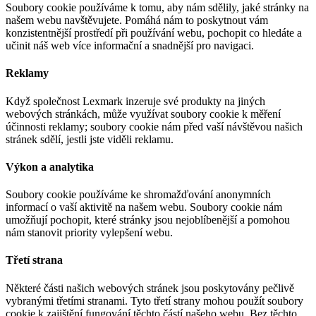
Soubory cookie používáme k tomu, aby nám sdělily, jaké stránky na
našem webu navštěvujete. Pomáhá nám to poskytnout vám
konzistentnější prostředí při používání webu, pochopit co hledáte a
učinit náš web více informační a snadnější pro navigaci.
Reklamy
Když společnost Lexmark inzeruje své produkty na jiných
webových stránkách, může využívat soubory cookie k měření
účinnosti reklamy; soubory cookie nám před vaší návštěvou našich
stránek sdělí, jestli jste viděli reklamu.
Výkon a analytika
Soubory cookie používáme ke shromažďování anonymních
informací o vaší aktivitě na našem webu. Soubory cookie nám
umožňují pochopit, které stránky jsou nejoblíbenější a pomohou
nám stanovit priority vylepšení webu.
Třetí strana
Některé části našich webových stránek jsou poskytovány pečlivě
vybranými třetími stranami. Tyto třetí strany mohou použít soubory
cookie k zajištění fungování těchto částí našeho webu. Bez těchto