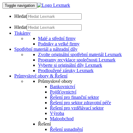
Toggle navigation
Hledat
Hledat
Tiskárny
Malé a střední firmy
Podniky a velké firmy
Spotřební materiál a náhradní díly
Zvolte originální spotřební materiál Lexmark
Programy recyklace společnosti Lexmark
Vyberte si originální díly Lexmark
Prodloužené záruky Lexmark
Průmyslové obory & Řešení
Průmyslové obory
Bankovnictví
Pojišťovnictví
Řešení pro finanční sektor
Řešení pro sektor zdravotní péče
Řešení pro vzdělávací sektor
Výroba
Maloobchod
Řešení
Řešení usnadnění