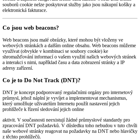
souborů cookie nelze poskytovat služby jako jsou nákupní košíky a
elektronická fakturace.
Co jsou web beacons?
Web beacons jsou malé obrázky, které mohou být vloženy ve
webových stránkách a dalším online obsahu. Web beacons můžeme
využívat (obvykle v kombinaci se soubory cookie) ke
shromažďování informací o vašem využití našich webových stránek
a interakci s nimi, například času a data zobrazení stránky a IP
adresy zařízení.
Co je to Do Not Track (DNT)?
DNT je koncept podporovaný regulačními orgány pro internetový
průmysl, jehož náplní je vyvíjet a implementovat mechanismus,
který umožňuje uživatelům Internetu použít nastavení jejich
prohlížeče k řízení sledování jejich online
aktivit. V současnosti neexistují žádné průmyslové standardy pro
zpracování DNT požadavků. V důsledku toho nebudou v tuto chvíli
naše webové stránky reagovat na požadavky na DNT nebo hlavičky
z těchto prohlížečů.