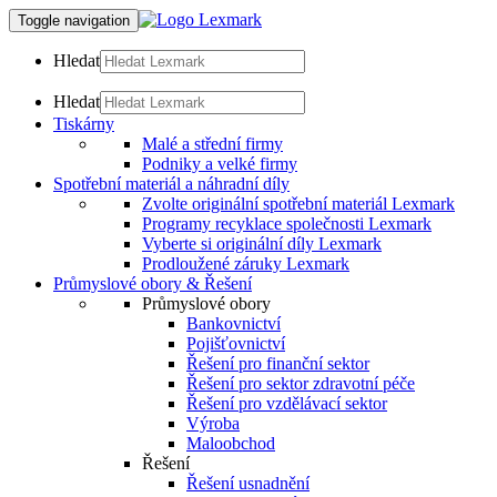
Toggle navigation
Hledat
Hledat
Tiskárny
Malé a střední firmy
Podniky a velké firmy
Spotřební materiál a náhradní díly
Zvolte originální spotřební materiál Lexmark
Programy recyklace společnosti Lexmark
Vyberte si originální díly Lexmark
Prodloužené záruky Lexmark
Průmyslové obory & Řešení
Průmyslové obory
Bankovnictví
Pojišťovnictví
Řešení pro finanční sektor
Řešení pro sektor zdravotní péče
Řešení pro vzdělávací sektor
Výroba
Maloobchod
Řešení
Řešení usnadnění