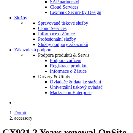
SAP partnerství
Cloud Services
Lexmark Secure by Design
Služby
Spravované tiskové služby
Cloud Services
Informace o Záruce
Profesionální služby
Služby podpory zákazníků
Zákaznická podpora
Podpora produktů & Servis
Podpora zařízení
Registrace produktu
Informace o Záruce
Drivery & Utility
Ovladače & data ke stažení
Univerzální tiskový ovladač
Markvision Enterprise
Domů
accessory
CX921 2 Years renewal OnSite