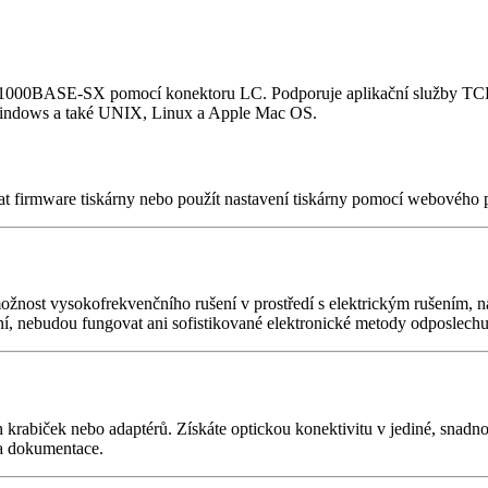
bo 1000BASE-SX pomocí konektoru LC. Podporuje aplikační služby TCP/
Windows a také UNIX, Linux a Apple Mac OS.
firmware tiskárny nebo použít nastavení tiskárny pomocí webového pro
možnost vysokofrekvenčního rušení v prostředí s elektrickým rušením, n
í, nebudou fungovat ani sofistikované elektronické metody odposlechu
krabiček nebo adaptérů. Získáte optickou konektivitu v jediné, snadno 
 a dokumentace.