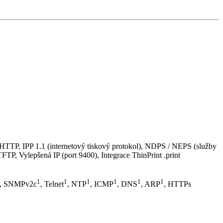
 HTTP, IPP 1.1 (internetový tiskový protokol), NDPS / NEPS (služby
FTP, Vylepšená IP (port 9400), Integrace ThinPrint .print
1
1
1
1
1
1
, SNMPv2c
, Telnet
, NTP
, ICMP
, DNS
, ARP
, HTTPs