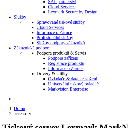
SAP partnerství
Cloud Services
Lexmark Secure by Design
Služby
Spravované tiskové služby
Cloud Services
Informace o Záruce
Profesionální služby
Služby podpory zákazníků
Zákaznická podpora
Podpora produktů & Servis
Podpora zařízení
Registrace produktu
Informace o Záruce
Drivery & Utility
Ovladače & data ke stažení
Univerzální tiskový ovladač
Markvision Enterprise
Domů
accessory
Tiskový server Lexmark MarkN