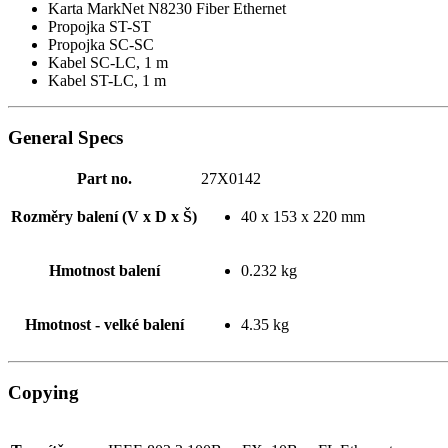
Karta MarkNet N8230 Fiber Ethernet
Propojka ST-ST
Propojka SC-SC
Kabel SC-LC, 1 m
Kabel ST-LC, 1 m
General Specs
Part no.
27X0142
Rozměry balení (V x D x Š)
40 x 153 x 220 mm
Hmotnost balení
0.232 kg
Hmotnost - velké balení
4.35 kg
Copying