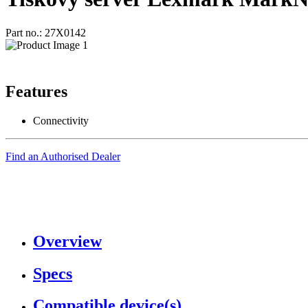
Part no.: 27X0142
Features
Connectivity
Find an Authorised Dealer
Overview
Specs
Compatible device(s)