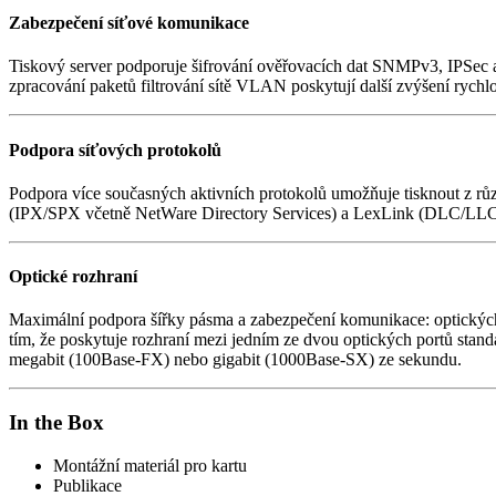
Zabezpečení síťové komunikace
Tiskový server podporuje šifrování ověřovacích dat SNMPv3, IPSec 
zpracování paketů filtrování sítě VLAN poskytují další zvýšení rychlo
Podpora síťových protokolů
Podpora více současných aktivních protokolů umožňuje tisknout z r
(IPX/SPX včetně NetWare Directory Services) a LexLink (DLC/LLC). 
Optické rozhraní
Maximální podpora šířky pásma a zabezpečení komunikace: optických
tím, že poskytuje rozhraní mezi jedním ze dvou optických portů stan
megabit (100Base-FX) nebo gigabit (1000Base-SX) ze sekundu.
In the Box
Montážní materiál pro kartu
Publikace