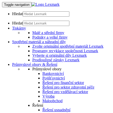
Toggle navigation
Hledat
Hledat
Tiskárny
Malé a střední firmy
Podniky a velké firmy
Spotřební materiál a náhradní díly
Zvolte originální spotřební materiál Lexmark
Programy recyklace společnosti Lexmark
Vyberte si originální díly Lexmark
Prodloužené záruky Lexmark
Průmyslové obory & Řešení
Průmyslové obory
Bankovnictví
Pojišťovnictví
Řešení pro finanční sektor
Řešení pro sektor zdravotní péče
Řešení pro vzdělávací sektor
Výroba
Maloobchod
Řešení
Řešení usnadnění