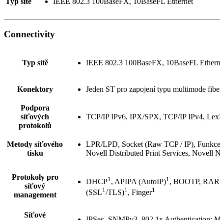
Typ sítě
IEEE 802.3 100BaseFX, 10BaseFL Ethernet
Connectivity
Typ sítě
IEEE 802.3 100BaseFX, 10BaseFL Ethern
Konektory
Jeden ST pro zapojení typu multimode fib
Podpora
síťových
TCP/IP IPv6, IPX/SPX, TCP/IP IPv4, Le
protokolů
Metody síťového
LPR/LPD, Socket (Raw TCP / IP), Funkce se
tisku
Novell Distributed Print Services, Novell 
Protokoly pro
1
1
DHCP
, APIPA (AutoIP)
, BOOTP, RAR
síťový
1
1
1
(SSL
/TLS)
, Finger
management
Síťové
IPSec, SNMPv3, 802.1x Authenticatio