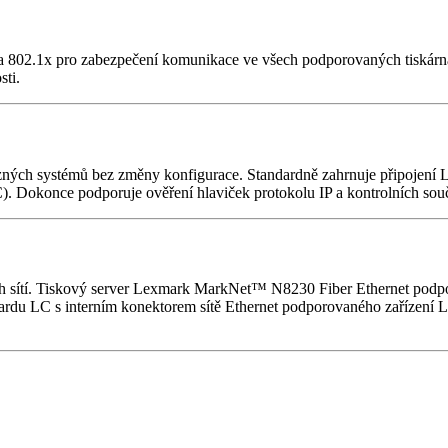
a 802.1x pro zabezpečení komunikace ve všech podporovaných tiskárná
sti.
ůzných systémů bez změny konfigurace. Standardně zahrnuje připojení
Dokonce podporuje ověření hlaviček protokolu IP a kontrolních souč
 sítí. Tiskový server Lexmark MarkNet™ N8230 Fiber Ethernet podporu
dardu LC s interním konektorem sítě Ethernet podporovaného zařízení 