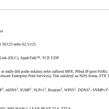
et
er 50/125 nebo 62.5/125
xLink (DLC), AppleTalk™, TCP, UDP
 může lišit podle tiskárny nebo zařízení MFP., Přímá IP (port 9100),
Netware Enterprise Print Services), Tisk založený na NDS fronta, FTP, T
1
1
1
1
1
1
1
1
P
, mDNS
, IGMP
, SLPv1
, Bonjour
, WINS
, DDNS
, SNMPv3
n: MD5, MSCHAPv2, LEAP, PEAP, TLS, TTLS