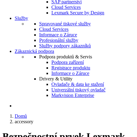
SAP partnerství
Cloud Services
Lexmark Secure by Design
Služby
Spravované tiskové služby
Cloud Services
Informace o Záruce
Profesionální služby
Služby podpory zákazníků
Zákaznická podpora
Podpora produktů & Servis
Podpora zařízení
Registrace produktu
Informace o Záruce
Drivery & Utility
Ovladače & data ke stažení
Univerzální tiskový ovladač
Markvision Enterprise
Domů
accessory
Bezpečnostní prvek Lexmark