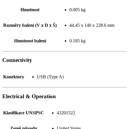
Hmotnost
0.005 kg
Rozměry balení (V x D x Š)
44.45 x 140 x 228.6 mm
Hmotnost balení
0.185 kg
Connectivity
Konektory
USB (Type A)
Electrical & Operation
Klasifikace UNSPSC
43201522
Země původu
United States