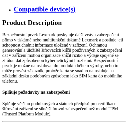
Compatible device(s)
Product Description
Bezpečnostní prvek Lexmark poskytuje další vrstvu zabezpečení
přímo v tiskárně nebo multifunkční tiskárně Lexmark a posiluje její
schopnost chránit informace uložené v zařízení. Ochranou
generování a úložiště šifrovacích klíčů používaných k zabezpečení
dat v zařízení mohou organizace snížit riziko a výdaje spojené se
ztrátou dat způsobenou kybernetickými hrozbami. Bezpečnostní
prvek je možné nainstalovat do produktu během výroby, nebo to
může provést zákazník, protože karta se snadno nainstaluje na
základní desku podobným způsobem jako SIM karta do mobilního
telefonu.
Splňuje požadavky na zabezpečení
Splňuje většinu podnikových a státních předpisů pro certifikace
šifrování zařízení se silnější úrovní zabezpečení než modul TPM
(Trusted Platform Module).