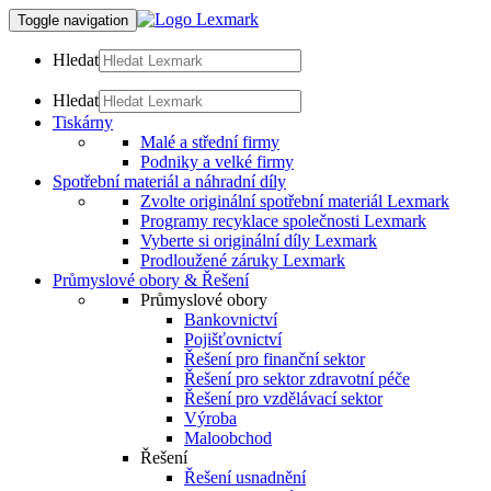
Toggle navigation
Hledat
Hledat
Tiskárny
Malé a střední firmy
Podniky a velké firmy
Spotřební materiál a náhradní díly
Zvolte originální spotřební materiál Lexmark
Programy recyklace společnosti Lexmark
Vyberte si originální díly Lexmark
Prodloužené záruky Lexmark
Průmyslové obory & Řešení
Průmyslové obory
Bankovnictví
Pojišťovnictví
Řešení pro finanční sektor
Řešení pro sektor zdravotní péče
Řešení pro vzdělávací sektor
Výroba
Maloobchod
Řešení
Řešení usnadnění