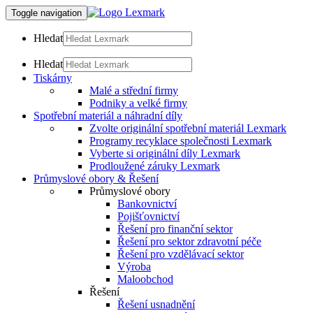
Toggle navigation
Hledat
Hledat
Tiskárny
Malé a střední firmy
Podniky a velké firmy
Spotřební materiál a náhradní díly
Zvolte originální spotřební materiál Lexmark
Programy recyklace společnosti Lexmark
Vyberte si originální díly Lexmark
Prodloužené záruky Lexmark
Průmyslové obory & Řešení
Průmyslové obory
Bankovnictví
Pojišťovnictví
Řešení pro finanční sektor
Řešení pro sektor zdravotní péče
Řešení pro vzdělávací sektor
Výroba
Maloobchod
Řešení
Řešení usnadnění