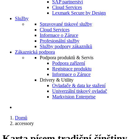
SAP partnerství
Cloud Services
Lexmark Secure by Design
Služby
Spravované tiskové služby
Cloud Services
Informace o Záruce
Profesionální služby
Služby podpory zákazníků
Zákaznická podpora
Podpora produktů & Servis
Podpora zařízení
Registrace produktu
Informace o Záruce
Drivery & Utility
Ovladače & data ke stažení
Univerzální tiskový ovladač
Markvision Enterprise
Domů
accessory
Karta písem tradiční čínštiny