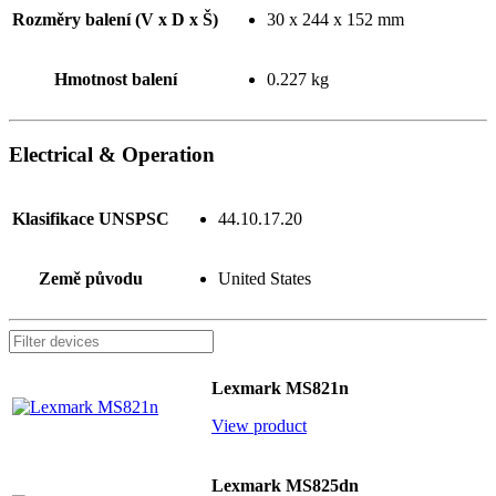
Rozměry balení (V x D x Š)
30 x 244 x 152 mm
Hmotnost balení
0.227 kg
Electrical & Operation
Klasifikace UNSPSC
44.10.17.20
Země původu
United States
Lexmark MS821n
View product
Lexmark MS825dn