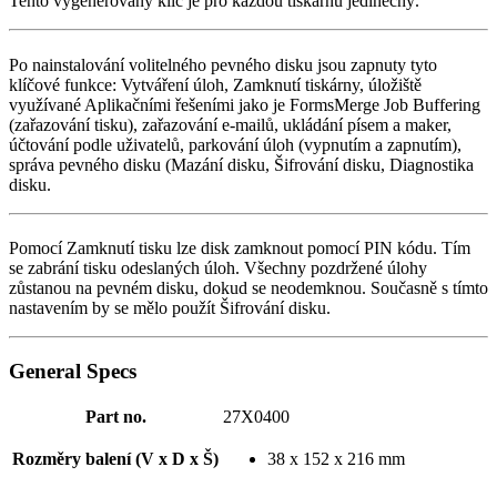
Tento vygenerovaný klíč je pro každou tiskárnu jedinečný.
Po nainstalování volitelného pevného disku jsou zapnuty tyto
klíčové funkce: Vytváření úloh, Zamknutí tiskárny, úložiště
využívané Aplikačními řešeními jako je FormsMerge Job Buffering
(zařazování tisku), zařazování e-mailů, ukládání písem a maker,
účtování podle uživatelů, parkování úloh (vypnutím a zapnutím),
správa pevného disku (Mazání disku, Šifrování disku, Diagnostika
disku.
Pomocí Zamknutí tisku lze disk zamknout pomocí PIN kódu. Tím
se zabrání tisku odeslaných úloh. Všechny pozdržené úlohy
zůstanou na pevném disku, dokud se neodemknou. Současně s tímto
nastavením by se mělo použít Šifrování disku.
General Specs
Part no.
27X0400
Rozměry balení (V x D x Š)
38 x 152 x 216 mm