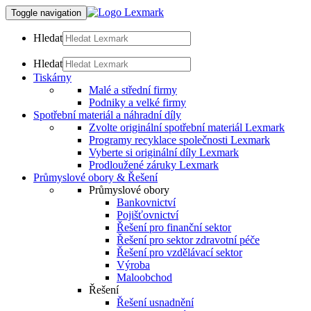
Toggle navigation
Hledat
Hledat
Tiskárny
Malé a střední firmy
Podniky a velké firmy
Spotřební materiál a náhradní díly
Zvolte originální spotřební materiál Lexmark
Programy recyklace společnosti Lexmark
Vyberte si originální díly Lexmark
Prodloužené záruky Lexmark
Průmyslové obory & Řešení
Průmyslové obory
Bankovnictví
Pojišťovnictví
Řešení pro finanční sektor
Řešení pro sektor zdravotní péče
Řešení pro vzdělávací sektor
Výroba
Maloobchod
Řešení
Řešení usnadnění