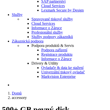
SAP partnerství
Cloud Services
Lexmark Secure by Design
Služby
Spravované tiskové služby
Cloud Services
Informace o Záruce
Profesionální služby
Služby podpory zákazníků
Zákaznická podpora
Podpora produktů & Servis
Podpora zařízení
Registrace produktu
Informace o Záruce
Drivery & Utility
Ovladače & data ke stažení
Univerzální tiskový ovladač
Markvision Enterprise
Domů
accessory
500+ GB pevný disk