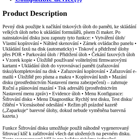
Product Description
Pevný disk použijte k načítání tiskových úloh do paměti, ke skládání
velkých úloh nebo k ukládání formulářů, písem či maker. Po
nainstalování disku jsou zapnuty tyto funkce: • Vytváření úloh/
Vlastní kopírování • Náhled skenování • Zámek ovládacího panelu •
Ukládání faxů na disk (automaticky) • Tiskové a přidržené úlohy
přes POR • Parkování úloh / Přidržení úloh • Čekání faxových úloh
• Vzorek kopie • Úložiště používané volitelnými firmwarovými
kartami • Ukládání úloh do vyrovnávací paměti (zařazování
tisku)/kompletování na disk • Zařazování kopírování • Zařazování e-
mailů • Úložiště pro písma a makra • Kopírování knih • Mazání
disku (prostřednictvím Nastavení menu zabezpečení) – zahrnuje
Ruční a plánování mazání • Tisk adresářů (prostřednictvím
Nastavení menu zpráv) • Evidence úloh • Menu Konfigurace:
Šifrování disku • Menu Diagnostika: Rychlý test disku, Test disku/
čištění • Vícenásobné odesílání • Režim při prázdné kazetě
(„Zaparkuje“ barevné úlohy, dokud nebude vyměněna barevná
kazeta.)
Funkce Šifrování disku umožňuje použít náhodně vygenerovaný
šifrovací klíč k zašifrování všech dat uložených na pevném disku.