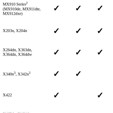
2
MX910 Series
✓
✓
✓
(MX910de, MX911dte,
MX912dxe)
✓
✓
✓
X203n, X204n
X264dn, X363dn,
✓
✓
✓
X364dn, X364dw
✓
✓
3
3
X340n
, X342n
✓
✓
X422