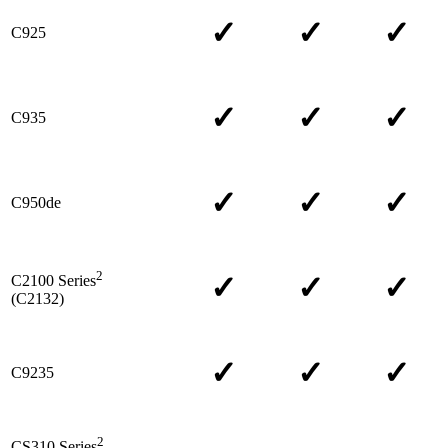
✓
✓
✓
C925
✓
✓
✓
C935
✓
✓
✓
C950de
2
✓
✓
✓
C2100 Series
(C2132)
✓
✓
✓
C9235
2
CS310 Series