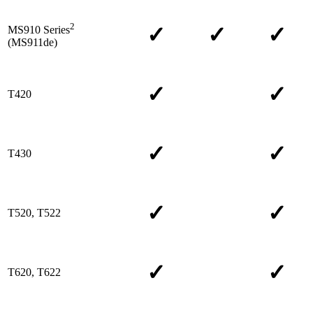
2
✓
✓
✓
MS910 Series
(MS911de)
✓
✓
T420
✓
✓
T430
✓
✓
T520, T522
✓
✓
T620, T622