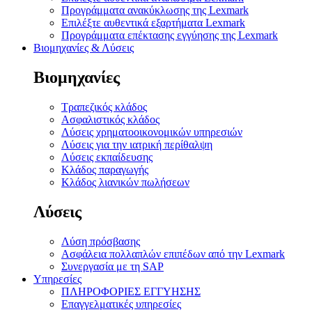
Προγράμματα ανακύκλωσης της Lexmark
Επιλέξτε αυθεντικά εξαρτήματα Lexmark
Προγράμματα επέκτασης εγγύησης της Lexmark
Βιομηχανίες & Λύσεις
Βιομηχανίες
Τραπεζικός κλάδος
Ασφαλιστικός κλάδος
Λύσεις χρηματοοικονομικών υπηρεσιών
Λύσεις για την ιατρική περίθαλψη
Λύσεις εκπαίδευσης
Κλάδος παραγωγής
Κλάδος λιανικών πωλήσεων
Λύσεις
Λύση πρόσβασης
Ασφάλεια πολλαπλών επιπέδων από την Lexmark
Συνεργασία με τη SAP
Υπηρεσίες
ΠΛΗΡΟΦΟΡΙΕΣ ΕΓΓΥΗΣΗΣ
Επαγγελματικές υπηρεσίες