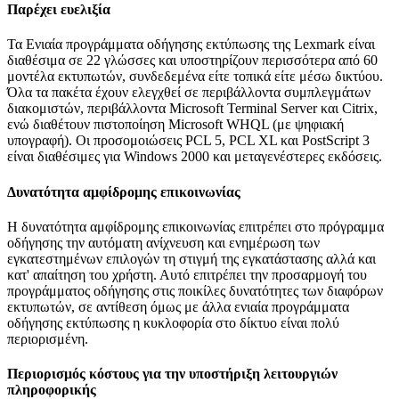
Παρέχει ευελιξία
Τα Ενιαία προγράμματα οδήγησης εκτύπωσης της Lexmark είναι
διαθέσιμα σε 22 γλώσσες και υποστηρίζουν περισσότερα από 60
μοντέλα εκτυπωτών, συνδεδεμένα είτε τοπικά είτε μέσω δικτύου.
Όλα τα πακέτα έχουν ελεγχθεί σε περιβάλλοντα συμπλεγμάτων
διακομιστών, περιβάλλοντα Microsoft Terminal Server και Citrix,
ενώ διαθέτουν πιστοποίηση Microsoft WHQL (με ψηφιακή
υπογραφή). Οι προσομοιώσεις PCL 5, PCL XL και PostScript 3
είναι διαθέσιμες για Windows 2000 και μεταγενέστερες εκδόσεις.
Δυνατότητα αμφίδρομης επικοινωνίας
Η δυνατότητα αμφίδρομης επικοινωνίας επιτρέπει στο πρόγραμμα
οδήγησης την αυτόματη ανίχνευση και ενημέρωση των
εγκατεστημένων επιλογών τη στιγμή της εγκατάστασης αλλά και
κατ' απαίτηση του χρήστη. Αυτό επιτρέπει την προσαρμογή του
προγράμματος οδήγησης στις ποικίλες δυνατότητες των διαφόρων
εκτυπωτών, σε αντίθεση όμως με άλλα ενιαία προγράμματα
οδήγησης εκτύπωσης η κυκλοφορία στο δίκτυο είναι πολύ
περιορισμένη.
Περιορισμός κόστους για την υποστήριξη λειτουργιών
πληροφορικής