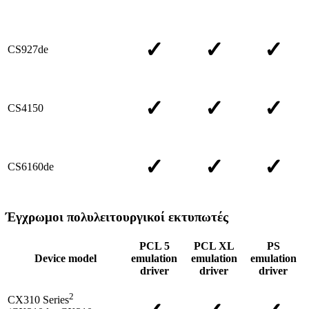
✓
✓
✓
CS927de
✓
✓
✓
CS4150
✓
✓
✓
CS6160de
Έγχρωμοι πολυλειτουργικοί εκτυπωτές
PCL 5
PCL XL
PS
Device model
emulation
emulation
emulation
driver
driver
driver
2
CX310 Series