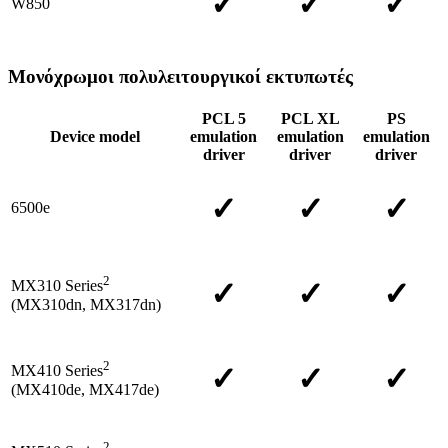
✓
✓
✓
W850
Μονόχρωμοι πολυλειτουργικοί εκτυπωτές
PCL 5
PCL XL
PS
Device model
emulation
emulation
emulation
driver
driver
driver
✓
✓
✓
6500e
2
✓
✓
✓
MX310 Series
(MX310dn, MX317dn)
2
✓
✓
✓
MX410 Series
(MX410de, MX417de)
2