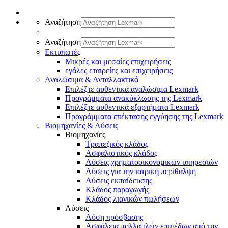
Αναζήτηση
Αναζήτηση
Εκτυπωτές
Μικρές και μεσαίες επιχειρήσεις
εγάλες εταιρείες και επιχειρήσεις
Αναλώσιμα & Ανταλλακτικά
Επιλέξτε αυθεντικά αναλώσιμα Lexmark
Προγράμματα ανακύκλωσης της Lexmark
Επιλέξτε αυθεντικά εξαρτήματα Lexmark
Προγράμματα επέκτασης εγγύησης της Lexmark
Βιομηχανίες & Λύσεις
Βιομηχανίες
Τραπεζικός κλάδος
Ασφαλιστικός κλάδος
Λύσεις χρηματοοικονομικών υπηρεσιών
Λύσεις για την ιατρική περίθαλψη
Λύσεις εκπαίδευσης
Κλάδος παραγωγής
Κλάδος λιανικών πωλήσεων
Λύσεις
Λύση πρόσβασης
Ασφάλεια πολλαπλών επιπέδων από την