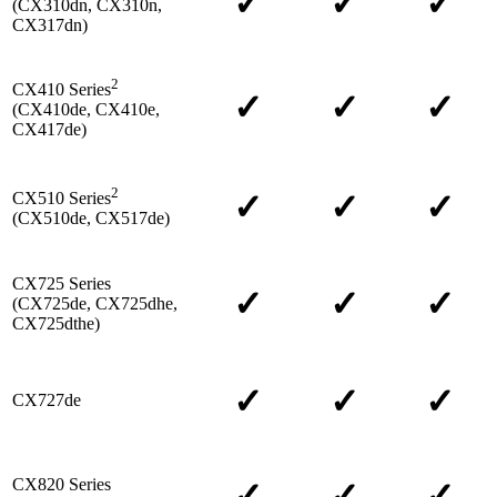
✓
✓
✓
(CX310dn, CX310n,
CX317dn)
2
CX410 Series
✓
✓
✓
(CX410de, CX410e,
CX417de)
2
✓
✓
✓
CX510 Series
(CX510de, CX517de)
CX725 Series
✓
✓
✓
(CX725de, CX725dhe,
CX725dthe)
✓
✓
✓
CX727de
CX820 Series
✓
✓
✓