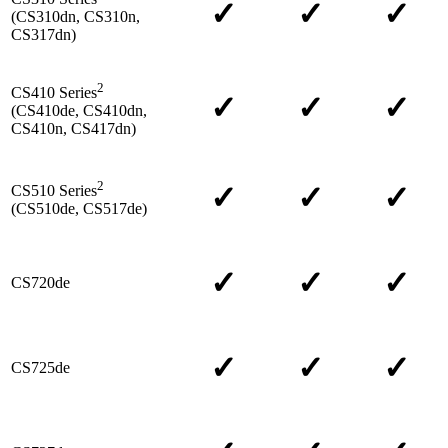
✓
✓
✓
(CS310dn, CS310n,
CS317dn)
2
CS410 Series
✓
✓
✓
(CS410de, CS410dn,
CS410n, CS417dn)
2
✓
✓
✓
CS510 Series
(CS510de, CS517de)
✓
✓
✓
CS720de
✓
✓
✓
CS725de