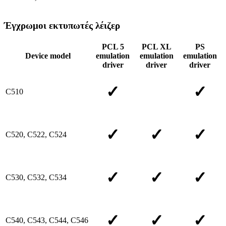
Έγχρωμοι εκτυπωτές λέιζερ
PCL 5
PCL XL
PS
Device model
emulation
emulation
emulation
driver
driver
driver
✓
✓
C510
✓
✓
✓
C520, C522, C524
✓
✓
✓
C530, C532, C534
✓
✓
✓
C540, C543, C544, C546