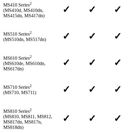
2
MS410 Series
✓
✓
✓
(MS410d, MS410dn,
MS415dn, MS417dn)
2
✓
✓
✓
MS510 Series
(MS510dn, MS517dn)
2
MS610 Series
✓
✓
✓
(MS610de, MS610dn,
MS617dn)
2
✓
✓
✓
MS710 Series
(MS710, MS711)
2
MS810 Series
✓
✓
✓
(MS810, MS811, MS812,
MS817dn, MS817n,
MS818dn)