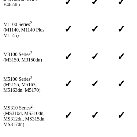
✓
✓
✓
E462dtn
2
M1100 Series
✓
✓
✓
(M1140, M1140 Plus,
M1145)
2
✓
✓
✓
M3100 Series
(M3150, M3150dn)
2
M5100 Series
✓
✓
✓
(M5155, M5163,
M5163dn, M5170)
2
MS310 Series
✓
✓
✓
(MS310d, MS310dn,
MS312dn, MS315dn,
MS317dn)