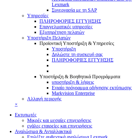
Lexmark
Συνεργασία με τη SAP
Υπηρεσίες
ΠΛΗΡΟΦΟΡΙΕΣ ΕΓΓΥΗΣΗΣ
Επαγγελματικές υπηρεσίες
Εξυπηρέτηση πελατών
Υποστήριξη Πελατών
Προϊοντική Υποστήριξη & Υπηρεσίες
Υποστήριξη
Δηλώστε τη συσκευή σας
ΠΛΗΡΟΦΟΡΙΕΣ ΕΓΓΥΗΣΗΣ
Υποστήριξη & Βοηθητικά Προγράμματα
υποστήριξη & λήψεις
Ενιαίο πρόγραμμα οδήγησης εκτύπωσης
Markvision Enterprise
Αλλαγή περιοχής
×
Εκτυπωτές
Μικρές και μεσαίες επιχειρήσεις
εγάλες εταιρείες και επιχειρήσεις
Αναλώσιμα & Ανταλλακτικά
Επιλέξτε αυθεντικά αναλώσιμα Lexmark