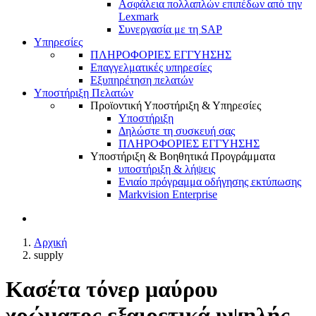
Ασφάλεια πολλαπλών επιπέδων από την
Lexmark
Συνεργασία με τη SAP
Υπηρεσίες
ΠΛΗΡΟΦΟΡΙΕΣ ΕΓΓΥΗΣΗΣ
Επαγγελματικές υπηρεσίες
Εξυπηρέτηση πελατών
Υποστήριξη Πελατών
Προϊοντική Υποστήριξη & Υπηρεσίες
Υποστήριξη
Δηλώστε τη συσκευή σας
ΠΛΗΡΟΦΟΡΙΕΣ ΕΓΓΥΗΣΗΣ
Υποστήριξη & Βοηθητικά Προγράμματα
υποστήριξη & λήψεις
Ενιαίο πρόγραμμα οδήγησης εκτύπωσης
Markvision Enterprise
Αρχική
supply
Κασέτα τόνερ μαύρου
χρώματος εξαιρετικά υψηλής