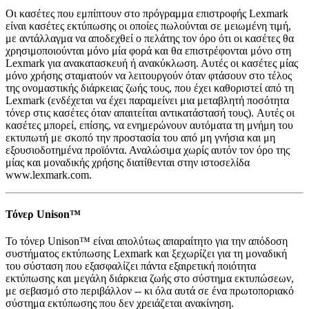
Οι κασέτες που εμπίπτουν στο πρόγραμμα επιστροφής Lexmark
είναι κασέτες εκτύπωσης οι οποίες πωλούνται σε μειωμένη τιμή,
με αντάλλαγμα να αποδεχθεί ο πελάτης τον όρο ότι οι κασέτες θα
χρησιμοποιούνται μόνο μία φορά και θα επιστρέφονται μόνο στη
Lexmark για ανακατασκευή ή ανακύκλωση. Αυτές οι κασέτες μίας
μόνο χρήσης σταματούν να λειτουργούν όταν φτάσουν στο τέλος
της ονομαστικής διάρκειας ζωής τους, που έχει καθοριστεί από τη
Lexmark (ενδέχεται να έχει παραμείνει μια μεταβλητή ποσότητα
τόνερ στις κασέτες όταν απαιτείται αντικατάστασή τους). Αυτές οι
κασέτες μπορεί, επίσης, να ενημερώνουν αυτόματα τη μνήμη του
εκτυπωτή με σκοπό την προστασία του από μη γνήσια και μη
εξουσιοδοτημένα προϊόντα. Αναλώσιμα χωρίς αυτόν τον όρο της
μίας και μοναδικής χρήσης διατίθενται στην ιστοσελίδα
www.lexmark.com.
Τόνερ Unison™
Το τόνερ Unison™ είναι απολύτως απαραίτητο για την απόδοση
συστήματος εκτύπωσης Lexmark και ξεχωρίζει για τη μοναδική
του σύσταση που εξασφαλίζει πάντα εξαιρετική ποιότητα
εκτύπωσης και μεγάλη διάρκεια ζωής στο σύστημα εκτυπώσεων,
με σεβασμό στο περιβάλλον -- κι όλα αυτά σε ένα πρωτοποριακό
σύστημα εκτύπωσης που δεν χρειάζεται ανακίνηση.