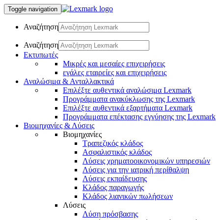
Toggle navigation
Αναζήτηση
Αναζήτηση
Εκτυπωτές
Μικρές και μεσαίες επιχειρήσεις
εγάλες εταιρείες και επιχειρήσεις
Αναλώσιμα & Ανταλλακτικά
Επιλέξτε αυθεντικά αναλώσιμα Lexmark
Προγράμματα ανακύκλωσης της Lexmark
Επιλέξτε αυθεντικά εξαρτήματα Lexmark
Προγράμματα επέκτασης εγγύησης της Lexmark
Βιομηχανίες & Λύσεις
Βιομηχανίες
Τραπεζικός κλάδος
Ασφαλιστικός κλάδος
Λύσεις χρηματοοικονομικών υπηρεσιών
Λύσεις για την ιατρική περίθαλψη
Λύσεις εκπαίδευσης
Κλάδος παραγωγής
Κλάδος λιανικών πωλήσεων
Λύσεις
Λύση πρόσβασης