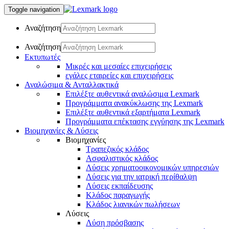
Toggle navigation
Αναζήτηση
Αναζήτηση
Εκτυπωτές
Μικρές και μεσαίες επιχειρήσεις
εγάλες εταιρείες και επιχειρήσεις
Αναλώσιμα & Ανταλλακτικά
Επιλέξτε αυθεντικά αναλώσιμα Lexmark
Προγράμματα ανακύκλωσης της Lexmark
Επιλέξτε αυθεντικά εξαρτήματα Lexmark
Προγράμματα επέκτασης εγγύησης της Lexmark
Βιομηχανίες & Λύσεις
Βιομηχανίες
Τραπεζικός κλάδος
Ασφαλιστικός κλάδος
Λύσεις χρηματοοικονομικών υπηρεσιών
Λύσεις για την ιατρική περίθαλψη
Λύσεις εκπαίδευσης
Κλάδος παραγωγής
Κλάδος λιανικών πωλήσεων
Λύσεις
Λύση πρόσβασης