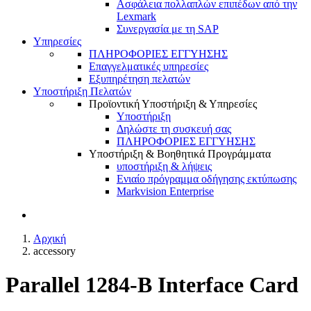
Ασφάλεια πολλαπλών επιπέδων από την
Lexmark
Συνεργασία με τη SAP
Υπηρεσίες
ΠΛΗΡΟΦΟΡΙΕΣ ΕΓΓΥΗΣΗΣ
Επαγγελματικές υπηρεσίες
Εξυπηρέτηση πελατών
Υποστήριξη Πελατών
Προϊοντική Υποστήριξη & Υπηρεσίες
Υποστήριξη
Δηλώστε τη συσκευή σας
ΠΛΗΡΟΦΟΡΙΕΣ ΕΓΓΥΗΣΗΣ
Υποστήριξη & Βοηθητικά Προγράμματα
υποστήριξη & λήψεις
Ενιαίο πρόγραμμα οδήγησης εκτύπωσης
Markvision Enterprise
Αρχική
accessory
Parallel 1284-B Interface Card