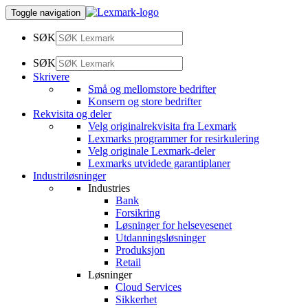
Toggle navigation
SØK
SØK
Skrivere
Små og mellomstore bedrifter
Konsern og store bedrifter
Rekvisita og deler
Velg originalrekvisita fra Lexmark
Lexmarks programmer for resirkulering
Velg originale Lexmark-deler
Lexmarks utvidede garantiplaner
Industriløsninger
Industries
Bank
Forsikring
Løsninger for helsevesenet
Utdanningsløsninger
Produksjon
Retail
Løsninger
Cloud Services
Sikkerhet