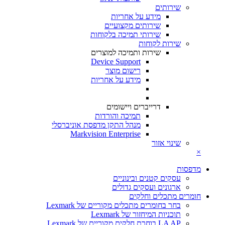
שירותים
מידע על אחריות
שירותים מקצועיים
שירותי תמיכה בלקוחות
שירות לקוחות
שירות ותמיכה למוצרים
Device Support
רישום מוצר
מידע על אחריות
דרייברים ויישומים
תמיכה והורדות
מנהל התקן מדפסת אוניברסלי
Markvision Enterprise
שינוי אזור
×
מדפסות
עסקים קטנים ובינוניים
ארגונים ועסקים גדולים
חומרים מתכלים וחלקים
בחר בחומרים מתכלים מקוריים של Lexmark
תוכניות המיחזור של Lexmark
LA AP בוחרת חלקים מקוריים של Lexmark