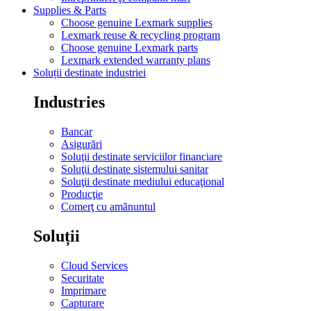
Supplies & Parts
Choose genuine Lexmark supplies
Lexmark reuse & recycling program
Choose genuine Lexmark parts
Lexmark extended warranty plans
Soluții destinate industriei
Industries
Bancar
Asigurări
Soluţii destinate serviciilor financiare
Soluţii destinate sistemului sanitar
Soluţii destinate mediului educaţional
Producţie
Comerţ cu amănuntul
Soluții
Cloud Services
Securitate
Imprimare
Capturare