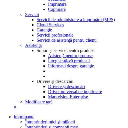
Imprimare
Capturare
Servicii
Servicii de administrare a imprimării (MPS)
Cloud Services
Garanţie
Servicii profesionale
Servicii de asistenţă pentru clienţi
Asistenţă
Suport și service pentru produse
Asistență pentru produse
Înregistraţi-vă produsul
Informaţii despre garanţie
Drivere şi descărcări
Drivere şi descărcări
Driver universal de imprimare
Markvision Enterprise
Modificare țară
×
Imprimante
Întreprinderi mici şi mijlocii
Întreprinderi şi companii mari