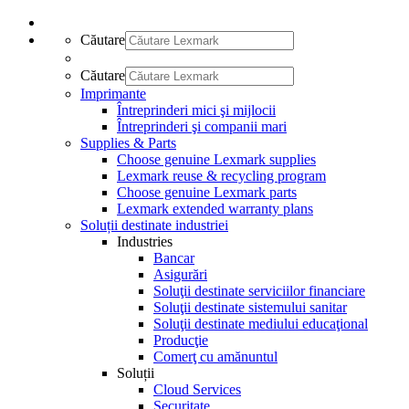
Căutare
Căutare
Imprimante
Întreprinderi mici şi mijlocii
Întreprinderi şi companii mari
Supplies & Parts
Choose genuine Lexmark supplies
Lexmark reuse & recycling program
Choose genuine Lexmark parts
Lexmark extended warranty plans
Soluții destinate industriei
Industries
Bancar
Asigurări
Soluţii destinate serviciilor financiare
Soluţii destinate sistemului sanitar
Soluţii destinate mediului educaţional
Producţie
Comerţ cu amănuntul
Soluții
Cloud Services
Securitate