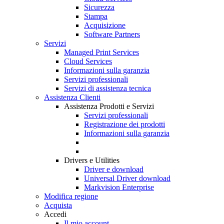
Sicurezza
Stampa
Acquisizione
Software Partners
Servizi
Managed Print Services
Cloud Services
Informazioni sulla garanzia
Servizi professionali
Servizi di assistenza tecnica
Assistenza Clienti
Assistenza Prodotti e Servizi
Servizi professionali
Registrazione dei prodotti
Informazioni sulla garanzia
Drivers e Utilities
Driver e download
Universal Driver download
Markvision Enterprise
Modifica regione
Acquista
Accedi
Il mio account