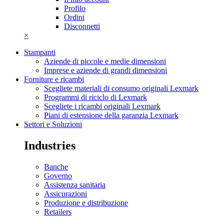
Profilo
Ordini
Disconnetti
×
Stampanti
Aziende di piccole e medie dimensioni
Imprese e aziende di grandi dimensioni
Forniture e ricambi
Scegliete materiali di consumo originali Lexmark
Programmi di riciclo di Lexmark
Scegliete i ricambi originali Lexmark
Piani di estensione della garanzia Lexmark
Settori e Soluzioni
Industries
Banche
Governo
Assistenza sanitaria
Assicurazioni
Produzione e distribuzione
Retailers