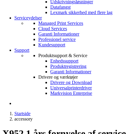
Udskrivningsløsninger
Datafangst
Lexmark sikkerhed med flere lag
Serviceydelser
Managed Print Services
Cloud Services
Garanti Informationer
Professionel service
Kundesupport
Support
Produktsupport & Service
Enhedssupport
Produktregistrering
Garanti Informationer
Drivere og værktøjer
Drivere og Download
Universalprinterdriver
Markvision Enterprise
Startside
accessory
X952 1 års fornyelse af service