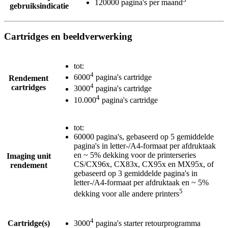
120000 pagina's per maand
gebruiksindicatie
Cartridges en beeldverwerking
tot:
4
6000
pagina's cartridge
Rendement
4
cartridges
3000
pagina's cartridge
4
10.000
pagina's cartridge
tot:
60000 pagina's, gebaseerd op 5 gemiddelde
pagina's in letter-/A4-formaat per afdruktaak
en ~ 5% dekking voor de printerseries
Imaging unit
CS/CX96x, CX83x, CX95x en MX95x, of
rendement
gebaseerd op 3 gemiddelde pagina's in
letter-/A4-formaat per afdruktaak en ~ 5%
5
dekking voor alle andere printers
4
Cartridge(s)
3000
pagina's starter retourprogramma