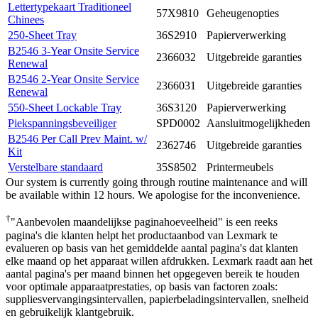
Lettertypekaart Traditioneel
57X9810
Geheugenopties
Chinees
250-Sheet Tray
36S2910
Papierverwerking
B2546 3-Year Onsite Service
2366032
Uitgebreide garanties
Renewal
B2546 2-Year Onsite Service
2366031
Uitgebreide garanties
Renewal
550-Sheet Lockable Tray
36S3120
Papierverwerking
Piekspanningsbeveiliger
SPD0002
Aansluitmogelijkheden
B2546 Per Call Prev Maint. w/
2362746
Uitgebreide garanties
Kit
Verstelbare standaard
35S8502
Printermeubels
Our system is currently going through routine maintenance and will
be available within 12 hours. We apologise for the inconvenience.
†
"Aanbevolen maandelijkse paginahoeveelheid" is een reeks
pagina's die klanten helpt het productaanbod van Lexmark te
evalueren op basis van het gemiddelde aantal pagina's dat klanten
elke maand op het apparaat willen afdrukken. Lexmark raadt aan het
aantal pagina's per maand binnen het opgegeven bereik te houden
voor optimale apparaatprestaties, op basis van factoren zoals:
suppliesvervangingsintervallen, papierbeladingsintervallen, snelheid
en gebruikelijk klantgebruik.