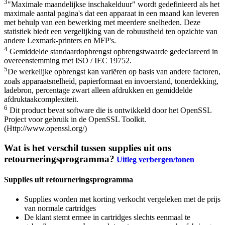
3
"Maximale maandelijkse inschakelduur" wordt gedefinieerd als het
maximale aantal pagina's dat een apparaat in een maand kan leveren
met behulp van een bewerking met meerdere snelheden. Deze
statistiek biedt een vergelijking van de robuustheid ten opzichte van
andere Lexmark-printers en MFP's.
4
Gemiddelde standaardopbrengst opbrengstwaarde gedeclareerd in
overeenstemming met ISO / IEC 19752.
5
De werkelijke opbrengst kan variëren op basis van andere factoren,
zoals apparaatsnelheid, papierformaat en invoerstand, tonerdekking,
ladebron, percentage zwart alleen afdrukken en gemiddelde
afdruktaakcomplexiteit.
6
Dit product bevat software die is ontwikkeld door het OpenSSL
Project voor gebruik in de OpenSSL Toolkit.
(Http://www.openssl.org/)
Wat is het verschil tussen supplies uit ons
retourneringsprogramma?
Uitleg verbergen/tonen
Supplies uit retourneringsprogramma
Supplies worden met korting verkocht vergeleken met de prijs
van normale cartridges
De klant stemt ermee in cartridges slechts eenmaal te