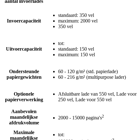
aantal invoerlades
standaard: 350 vel
Invoercapaciteit
maximum: 2000 vel
350 vel
tot:
Uitvoercapaciteit
standaard: 150 vel
maximum: 150 vel
Ondersteunde
60 - 120 g/m² (std. papierlade)
papiergewichten
60 - 216 g/m² (multipurpose lader)
Optionele
Afsluitbare lade van 550 vel, Lade voor
papierverwerking
250 vel, Lade voor 550 vel
Aanbevolen
2
maandelijkse
2000 - 15000 pagina's
afdrukvolume
Maximale
tot:
maandelijkse
3