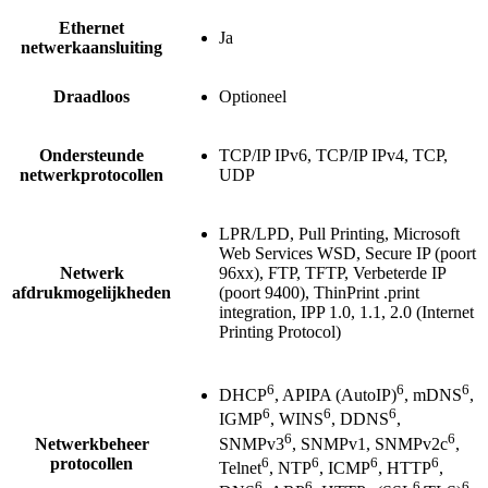
Ethernet
Ja
netwerkaansluiting
Draadloos
Optioneel
Ondersteunde
TCP/IP IPv6, TCP/IP IPv4, TCP,
netwerkprotocollen
UDP
LPR/LPD, Pull Printing, Microsoft
Web Services WSD, Secure IP (poort
Netwerk
96xx), FTP, TFTP, Verbeterde IP
afdrukmogelijkheden
(poort 9400), ThinPrint .print
integration, IPP 1.0, 1.1, 2.0 (Internet
Printing Protocol)
6
6
6
DHCP
, APIPA (AutoIP)
, mDNS
,
6
6
6
IGMP
, WINS
, DDNS
,
6
6
SNMPv3
, SNMPv1, SNMPv2c
,
Netwerkbeheer
6
6
6
6
protocollen
Telnet
, NTP
, ICMP
, HTTP
,
6
6
6
6