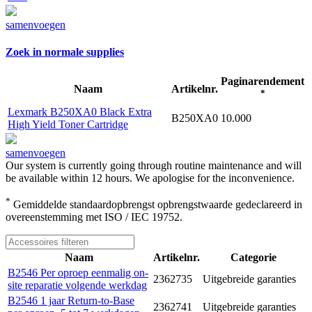
samenvoegen
Zoek in normale supplies
Paginarendement
Naam
Artikelnr.
*
Lexmark B250XA0 Black Extra
B250XA0
10.000
High Yield Toner Cartridge
samenvoegen
Our system is currently going through routine maintenance and will
be available within 12 hours. We apologise for the inconvenience.
*
Gemiddelde standaardopbrengst opbrengstwaarde gedeclareerd in
overeenstemming met ISO / IEC 19752.
Naam
Artikelnr.
Categorie
B2546 Per oproep eenmalig on-
2362735
Uitgebreide garanties
site reparatie volgende werkdag
B2546 1 jaar Return-to-Base
2362741
Uitgebreide garanties