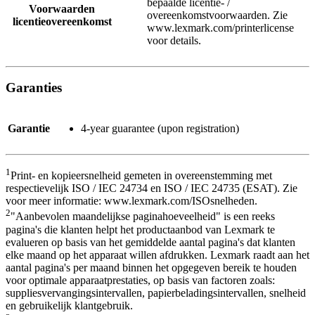
bepaalde licentie- /
Voorwaarden
overeenkomstvoorwaarden. Zie
licentieovereenkomst
www.lexmark.com/printerlicense
voor details.
Garanties
Garantie
4-year guarantee (upon registration)
1
Print- en kopieersnelheid gemeten in overeenstemming met
respectievelijk ISO / IEC 24734 en ISO / IEC 24735 (ESAT). Zie
voor meer informatie: www.lexmark.com/ISOsnelheden.
2
"Aanbevolen maandelijkse paginahoeveelheid" is een reeks
pagina's die klanten helpt het productaanbod van Lexmark te
evalueren op basis van het gemiddelde aantal pagina's dat klanten
elke maand op het apparaat willen afdrukken. Lexmark raadt aan het
aantal pagina's per maand binnen het opgegeven bereik te houden
voor optimale apparaatprestaties, op basis van factoren zoals:
suppliesvervangingsintervallen, papierbeladingsintervallen, snelheid
en gebruikelijk klantgebruik.