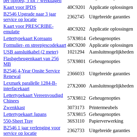
per oproep, 5 tot 7 werkdagen
Kaart voor IPDS
40C9201
Applicatie oplossingen
B2546 Upgrade naar 3 jaar
2362745
Uitgebreide garanties
service op locatie
Kaart voor PRESCRIBE-
40C9202
Applicatie oplossingen
emulatie
Lettertypekaart Koreaans
57X9814
Geheugenopties
Formulier- en streepjescodekaart
40C9200
Applicatie oplossingen
USB aansluitkabel (2 meter)
1021294
Aansluitmogelijkheden
Flashgeheugenkaart van 256
57X9801
Geheugenopties
MB
B2546 4-Year Onsite Service
2366033
Uitgebreide garanties
Renewal
Lexmark parallelle 1284-B-
27X2000
Aansluitmogelijkheden
interfacekaart
Lettertypekaart Vereenvoudigd
57X9812
Geheugenopties
Chinees
Zwenkkast
3073173
Printermeubels
Lettertypekaart Japans
57X9815
Geheugenopties
550-Sheet Tray
36S3110
Papierverwerking
B2546 1 jaar verlenging voor
2362733
Uitgebreide garanties
service op locatie