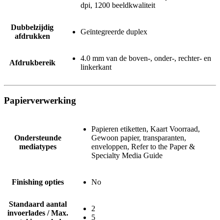
dpi, 1200 beeldkwaliteit
Dubbelzijdig
Geïntegreerde duplex
afdrukken
4.0 mm van de boven-, onder-, rechter- en
Afdrukbereik
linkerkant
Papierverwerking
Papieren etiketten, Kaart Voorraad,
Ondersteunde
Gewoon papier, transparanten,
mediatypes
enveloppen, Refer to the Paper &
Specialty Media Guide
Finishing opties
No
Standaard aantal
2
invoerlades / Max.
5