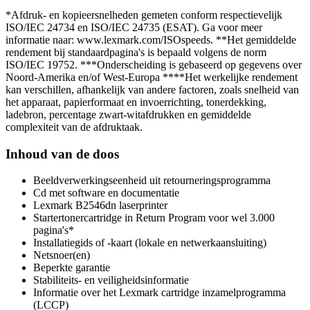
*Afdruk- en kopieersnelheden gemeten conform respectievelijk
ISO/IEC 24734 en ISO/IEC 24735 (ESAT). Ga voor meer
informatie naar: www.lexmark.com/ISOspeeds. **Het gemiddelde
rendement bij standaardpagina's is bepaald volgens de norm
ISO/IEC 19752. ***Onderscheiding is gebaseerd op gegevens over
Noord-Amerika en/of West-Europa ****Het werkelijke rendement
kan verschillen, afhankelijk van andere factoren, zoals snelheid van
het apparaat, papierformaat en invoerrichting, tonerdekking,
ladebron, percentage zwart-witafdrukken en gemiddelde
complexiteit van de afdruktaak.
Inhoud van de doos
Beeldverwerkingseenheid uit retourneringsprogramma
Cd met software en documentatie
Lexmark B2546dn laserprinter
Startertonercartridge in Return Program voor wel 3.000
pagina's*
Installatiegids of -kaart (lokale en netwerkaansluiting)
Netsnoer(en)
Beperkte garantie
Stabiliteits- en veiligheidsinformatie
Informatie over het Lexmark cartridge inzamelprogramma
(LCCP)