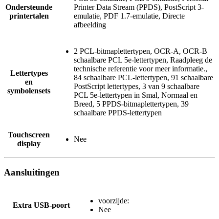
Ondersteunde
Printer Data Stream (PPDS), PostScript 3-
printertalen
emulatie, PDF 1.7-emulatie, Directe
afbeelding
2 PCL-bitmaplettertypen, OCR-A, OCR-B
schaalbare PCL 5e-lettertypen, Raadpleeg de
technische referentie voor meer informatie.,
Lettertypes
84 schaalbare PCL-lettertypen, 91 schaalbare
en
PostScript lettertypes, 3 van 9 schaalbare
symbolensets
PCL 5e-lettertypen in Smal, Normaal en
Breed, 5 PPDS-bitmaplettertypen, 39
schaalbare PPDS-lettertypen
Touchscreen
Nee
display
Aansluitingen
voorzijde:
Extra USB-poort
Nee