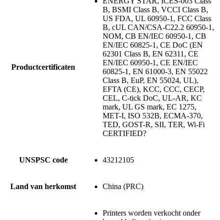
ENERGY STAR, ICES-003 Class
B, BSMI Class B, VCCI Class B,
US FDA, UL 60950-1, FCC Class
B, cUL CAN/CSA-C22.2 60950-1,
NOM, CB EN/IEC 60950-1, CB
EN/IEC 60825-1, CE DoC (EN
62301 Class B, EN 62311, CE
EN/IEC 60950-1, CE EN/IEC
Productcertificaten
60825-1, EN 61000-3, EN 55022
Class B, EuP, EN 55024, UL),
EFTA (CE), KCC, CCC, CECP,
CEL, C-tick DoC, UL-AR, KC
mark, UL GS mark, EC 1275,
MET-I, ISO 532B, ECMA-370,
TED, GOST-R, SII, TER, Wi-Fi
CERTIFIED?
UNSPSC code
43212105
Land van herkomst
China (PRC)
Printers worden verkocht onder