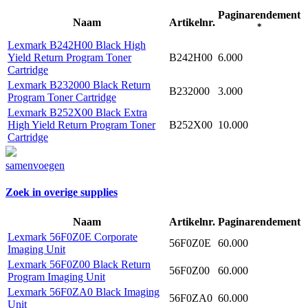
Paginarendement
Naam
Artikelnr.
*
Lexmark B242H00 Black High
Yield Return Program Toner
B242H00
6.000
Cartridge
Lexmark B232000 Black Return
B232000
3.000
Program Toner Cartridge
Lexmark B252X00 Black Extra
High Yield Return Program Toner
B252X00
10.000
Cartridge
samenvoegen
Zoek in overige supplies
Naam
Artikelnr.
Paginarendement
Lexmark 56F0Z0E Corporate
56F0Z0E
60.000
Imaging Unit
Lexmark 56F0Z00 Black Return
56F0Z00
60.000
Program Imaging Unit
Lexmark 56F0ZA0 Black Imaging
56F0ZA0
60.000
Unit