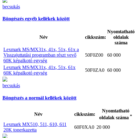
becsukás
Böngészés egyéb kellékek között
Nyomtatható
Név
cikkszám:
oldalak
száma
Lexmark MS/MX31x, 41x, 51x, 61x a
Visszajuttatási programban részt vevő
50F0Z00
60 000
60K képalkotó egység
Lexmark MS/MX31x, 41x, 51x, 61x
50F0ZA0
60 000
60K képalkotó egység
becsukás
Böngészés a normál kellékek között
Nyomtatható
Név
cikkszám:
*
oldalak száma
Lexmark MX510, 511, 610, 611
60F0XA0
20 000
20K tonerkazetta