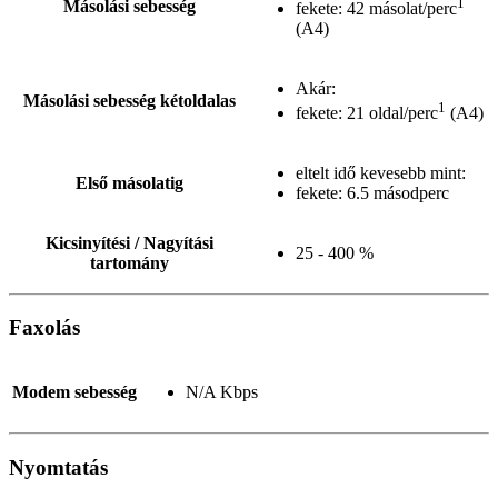
1
Másolási sebesség
fekete: 42 másolat/perc
(A4)
Akár:
Másolási sebesség kétoldalas
1
fekete: 21 oldal/perc
(A4)
eltelt idő kevesebb mint:
Első másolatig
fekete: 6.5 másodperc
Kicsinyítési / Nagyítási
25 - 400 %
tartomány
Faxolás
Modem sebesség
N/A Kbps
Nyomtatás