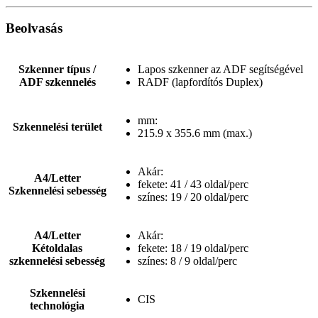
Beolvasás
Szkenner típus /
Lapos szkenner az ADF segítségével
ADF szkennelés
RADF (lapfordítós Duplex)
mm:
Szkennelési terület
215.9 x 355.6 mm (max.)
Akár:
A4/Letter
fekete: 41 / 43 oldal/perc
Szkennelési sebesség
színes: 19 / 20 oldal/perc
A4/Letter
Akár:
Kétoldalas
fekete: 18 / 19 oldal/perc
szkennelési sebesség
színes: 8 / 9 oldal/perc
Szkennelési
CIS
technológia