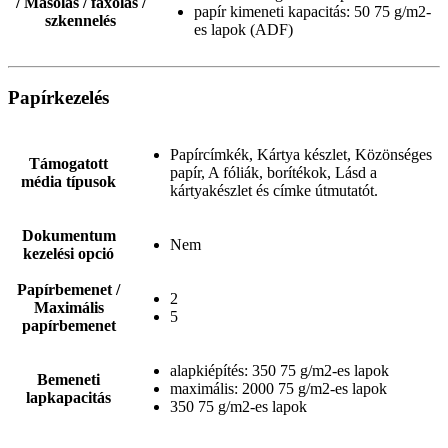
/ Másolás / faxolás /
papír kimeneti kapacitás: 50 75 g/m2-
szkennelés
es lapok (ADF)
Papírkezelés
Papírcímkék, Kártya készlet, Közönséges
Támogatott
papír, A fóliák, borítékok, Lásd a
média típusok
kártyakészlet és címke útmutatót.
Dokumentum
Nem
kezelési opció
Papírbemenet /
2
Maximális
5
papírbemenet
alapkiépítés: 350 75 g/m2-es lapok
Bemeneti
maximális: 2000 75 g/m2-es lapok
lapkapacitás
350 75 g/m2-es lapok