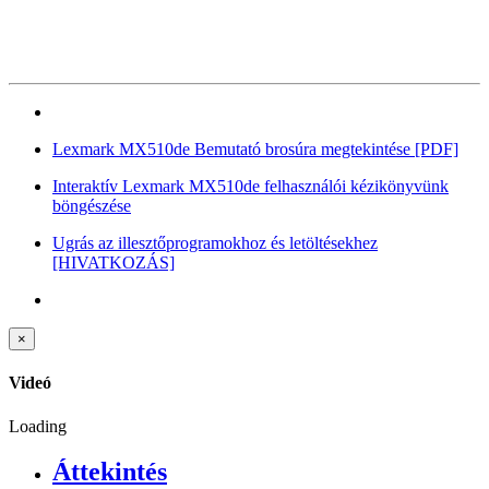
Lexmark MX510de Bemutató brosúra megtekintése
[PDF]
Interaktív Lexmark MX510de felhasználói kézikönyvünk
böngészése
Ugrás az illesztőprogramokhoz és letöltésekhez
[HIVATKOZÁS]
×
Videó
Loading
Áttekintés