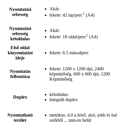
Akár:
Nyomtatási
1
sebesség
fekete: 42 lap/perc
(A4)
Nyomtatási
Akár:
sebesség
1
fekete: 18 oldal/perc
(A4)
kétoldalas
Első oldal
kinyomtatási
fekete: 6.5 másodperc
ideje
fekete: 1200 x 1200 dpi, 2400
Nyomtatás
képminőség, 600 x 600 dpi, 1200
felbontása
Képminőség
kétoldalas:
Duplex
Integrált duplex
Nyomtatható
metrikus: 4.0 a felső, alsó, jobb és bal
terület
szélétől ... mm-en belül