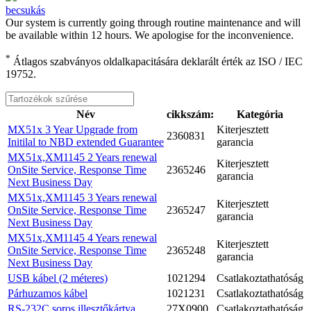
becsukás
Our system is currently going through routine maintenance and will
be available within 12 hours. We apologise for the inconvenience.
*
Átlagos szabványos oldalkapacitására deklarált érték az ISO / IEC
19752.
Név
cikkszám:
Kategória
MX51x 3 Year Upgrade from
Kiterjesztett
2360831
Initilal to NBD extended Guarantee
garancia
MX51x,XM1145 2 Years renewal
Kiterjesztett
OnSite Service, Response Time
2365246
garancia
Next Business Day
MX51x,XM1145 3 Years renewal
Kiterjesztett
OnSite Service, Response Time
2365247
garancia
Next Business Day
MX51x,XM1145 4 Years renewal
Kiterjesztett
OnSite Service, Response Time
2365248
garancia
Next Business Day
USB kábel (2 méteres)
1021294
Csatlakoztathatóság
Párhuzamos kábel
1021231
Csatlakoztathatóság
RS-232C soros illesztőkártya
27X0900
Csatlakoztathatóság