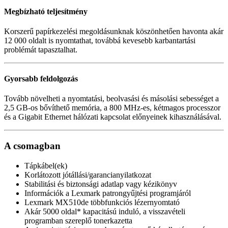
Megbízható teljesítmény
Korszerű papírkezelési megoldásunknak köszönhetően havonta akár
12 000 oldalt is nyomtathat, továbbá kevesebb karbantartási
problémát tapasztalhat.
Gyorsabb feldolgozás
Tovább növelheti a nyomtatási, beolvasási és másolási sebességet a
2,5 GB-os bővíthető memória, a 800 MHz-es, kétmagos processzor
és a Gigabit Ethernet hálózati kapcsolat előnyeinek kihasználásával.
A csomagban
Tápkábel(ek)
Korlátozott jótállási/garancianyilatkozat
Stabilitási és biztonsági adatlap vagy kézikönyv
Információk a Lexmark patrongyűjtési programjáról
Lexmark MX510de többfunkciós lézernyomtató
Akár 5000 oldal* kapacitású induló, a visszavételi
programban szereplő tonerkazetta