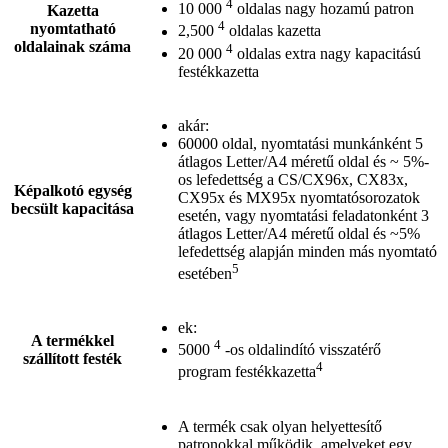
4
10 000
oldalas nagy hozamú patron
Kazetta
4
nyomtatható
2,500
oldalas kazetta
oldalainak száma
4
20 000
oldalas extra nagy kapacitású
festékkazetta
akár:
60000 oldal, nyomtatási munkánként 5
átlagos Letter/A4 méretű oldal és ~ 5%-
os lefedettség a CS/CX96x, CX83x,
Képalkotó egység
CX95x és MX95x nyomtatósorozatok
becsült kapacitása
esetén, vagy nyomtatási feladatonként 3
átlagos Letter/A4 méretű oldal és ~5%
lefedettség alapján minden más nyomtató
5
esetében
ek:
A termékkel
4
5000
-os oldalindító visszatérő
szállított festék
4
program festékkazetta
A termék csak olyan helyettesítő
patronokkal működik, amelyeket egy