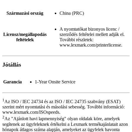
Származási ország
China (PRC)
A nyomtatókat bizonyos licenc /
Licensz/megállapodás
szerződés feltételei mellett adják el.
feltételek
További részletek:
www.lexmark.com/printerlicense.
Jótállás
Garancia
1-Year Onsite Service
1
Az ISO / IEC 24734 és az ISO / IEC 24735 szabvány (ESAT)
szerint mért nyomtatási és másolási sebesség. További információ:
www.lexmark.com/ISOspeeds.
2
Az "Ajánlott havi lapmennyiség" olyan oldalak köre, amelyek
segítenek az ügyfeleknek értékelni a Lexmark termékajánlatait azon
hónapok átlagos száma alapján, amelyeket az ügyfelek havonta