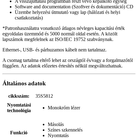
A visszajuttatási programban részt vevő képalkotó egység
Software and documentation (Szoftver és dokumentáció) CD
Üzembe helyezési útmutató vagy lap (hálózati és helyi
csatlakoztatás)
*Patronhasználatra vonatkozó átlagos névleges kapacitási érték
egyoldalas üzemmód és 5000 normál oldal esetén. A közölt
lapszámok megfelelnek az ISO/IEC 19752 szabványnak.
Ethernet-, USB- és párhuzamos kábelt nem tartalmaz.
A csomag tartalma eltérő lehet az országtól és/vagy a forgalmazótól
függően. Az adatok előzetes értesítés nélkül megváltozhatnak.
Általános adatok
cikkszám:
35S5812
Nyomtatási
Monokróm lézer
technológia
Másolás
Színes szkennelés
Funkció
Nyomtatás