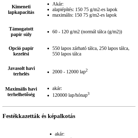
Akár:
Kimeneti
alapiépítés: 150 75 g/m2-es lapok
lapkapacitás
maximális: 150 75 g/m2-es lapok
Támogatott
60 - 120 g/m2 (normál tálca (g/m2))
papír súly
Opció papír
550 lapos zárható tálca, 250 lapos tálca,
kezelési
550 lapos tálca
Javasolt havi
2
2000 - 12000 lap
terhelés
akár:
Maximális havi
3
terhelhetőség
120000 lap/hónap
Festékkazetták és képalkotás
akár: