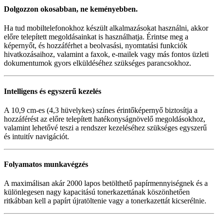
Dolgozzon okosabban, ne keményebben.
Ha tud mobiltelefonokhoz készült alkalmazásokat használni, akkor
előre telepített megoldásainkat is használhatja. Érintse meg a
képernyőt, és hozzáférhet a beolvasási, nyomtatási funkciók
hivatkozásaihoz, valamint a faxok, e-mailek vagy más fontos üzleti
dokumentumok gyors elküldéséhez szükséges parancsokhoz.
Intelligens és egyszerű kezelés
A 10,9 cm-es (4,3 hüvelykes) színes érintőképernyő biztosítja a
hozzáférést az előre telepített hatékonyságnövelő megoldásokhoz,
valamint lehetővé teszi a rendszer kezeléséhez szükséges egyszerű
és intuitív navigációt.
Folyamatos munkavégzés
A maximálisan akár 2000 lapos betölthető papírmennyiségnek és a
különlegesen nagy kapacitású tonerkazettának köszönhetően
ritkábban kell a papírt újratöltenie vagy a tonerkazettát kicserélnie.