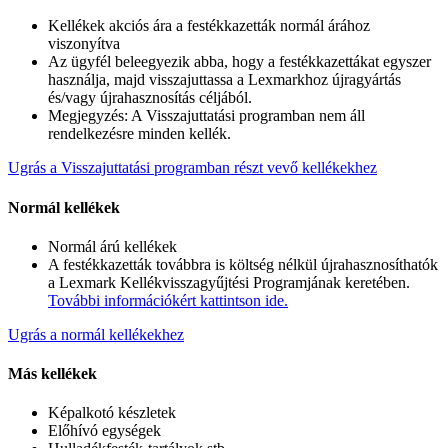
Kellékek akciós ára a festékkazetták normál árához
viszonyítva
Az ügyfél beleegyezik abba, hogy a festékkazettákat egyszer
használja, majd visszajuttassa a Lexmarkhoz újragyártás
és/vagy újrahasznosítás céljából.
Megjegyzés: A Visszajuttatási programban nem áll
rendelkezésre minden kellék.
Ugrás a Visszajuttatási programban részt vevő kellékekhez
Normál kellékek
Normál árú kellékek
A festékkazetták továbbra is költség nélkül újrahasznosíthatók
a Lexmark Kellékvisszagyűjtési Programjának keretében.
További információkért kattintson ide.
Ugrás a normál kellékekhez
Más kellékek
Képalkotó készletek
Előhívó egységek