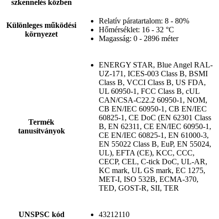
szkennelés közben
Relatív páratartalom: 8 - 80%
Különleges működési
Hőmérséklet: 16 - 32 °C
környezet
Magasság: 0 - 2896 méter
ENERGY STAR, Blue Angel RAL-
UZ-171, ICES-003 Class B, BSMI
Class B, VCCI Class B, US FDA,
UL 60950-1, FCC Class B, cUL
CAN/CSA-C22.2 60950-1, NOM,
CB EN/IEC 60950-1, CB EN/IEC
60825-1, CE DoC (EN 62301 Class
Termék
B, EN 62311, CE EN/IEC 60950-1,
tanusítványok
CE EN/IEC 60825-1, EN 61000-3,
EN 55022 Class B, EuP, EN 55024,
UL), EFTA (CE), KCC, CCC,
CECP, CEL, C-tick DoC, UL-AR,
KC mark, UL GS mark, EC 1275,
MET-I, ISO 532B, ECMA-370,
TED, GOST-R, SII, TER
UNSPSC kód
43212110