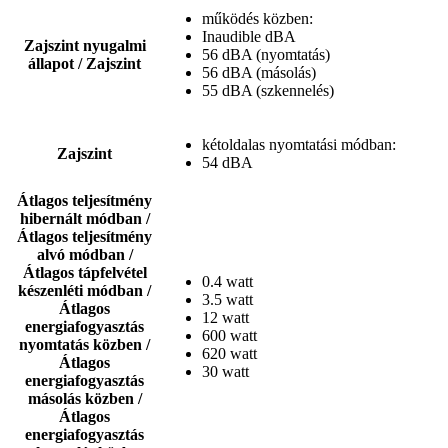
működés közben:
Inaudible dBA
Zajszint nyugalmi
56 dBA (nyomtatás)
állapot / Zajszint
56 dBA (másolás)
55 dBA (szkennelés)
kétoldalas nyomtatási módban:
Zajszint
54 dBA
Átlagos teljesítmény
hibernált módban /
Átlagos teljesítmény
alvó módban /
Átlagos tápfelvétel
0.4 watt
készenléti módban /
3.5 watt
Átlagos
12 watt
energiafogyasztás
600 watt
nyomtatás közben /
620 watt
Átlagos
30 watt
energiafogyasztás
másolás közben /
Átlagos
energiafogyasztás