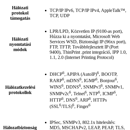
Hálózati
TCP/IP IPv6, TCP/IP IPv4, AppleTalk™,
protokol
TCP, UDP
támogatás
LPR/LPD, Közvetlen IP (9100-as port),
Húzza ki a nyomtatást, Microsoft Web
Hálózati
Services WSD, Biztonsági IP (96xx port),
nyomtatási
FTP, TFTP, Továbbfejlesztett IP (Port
módok
9400), ThinPrint .print integráció, IPP 1.0,
1.1, 2.0 (Internet Printing Protocol)
6
6
DHCP
, APIPA (AutoIP)
, BOOTP,
6
6
6
6
RARP
, mDNS
, IGMP
, Bonjour
,
6
6
6
WINS
, DDNS
, SNMPv3
, SNMPv1,
Hálózatkezelési
6
6
6
6
protokollok
SNMPv2c
, Telnet
, NTP
, ICMP
,
6
6
6
HTTP
, DNS
, ARP
, HTTPs
6
6
6
(SSL
/TLS)
, Finger
IPSec, SNMPv3, 802.1x hitelesítés:
Hálozatbiztonság
MD5, MSCHAPv2, LEAP, PEAP, TLS,