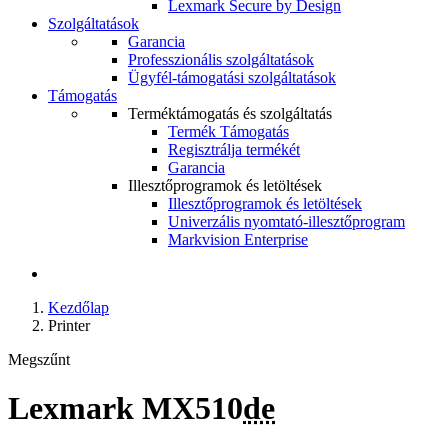
Lexmark Secure by Design
Szolgáltatások
Garancia
Professzionális szolgáltatások
Ügyfél-támogatási szolgáltatások
Támogatás
Terméktámogatás és szolgáltatás
Termék Támogatás
Regisztrálja termékét
Garancia
Illesztőprogramok és letöltések
Illesztőprogramok és letöltések
Univerzális nyomtató-illesztőprogram
Markvision Enterprise
Kezdőlap
Printer
Megszűnt
Lexmark MX510
de