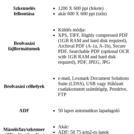
Szkennelés
1200 X 600 ppi (fekete)
felbontása
akár 600 X 600 ppi (szín)
Küldés módja:
XPS, TIFF, Highly compressed PDF
(1GB RAM and hard disk required),
Beolvasási
Archival PDF (A-1a, A-1b), Secure
fájlformátumok
PDF, Searchable PDF (optional OCR
with 1GB RAM and hard disk
required), PDF, JPEG, JPG
e-mail, Lexmark Document Solutions
Suite (LDSS), USB vagy Hálózati
Beolvasási célhelyek
csatlakoztatott számítógép, Pendrive,
FTP
ADF
50 lapos automatikus lapadagoló
Akár:
Másoló/fax/szkenner
ADF: 50 75 g/m2-es lapok