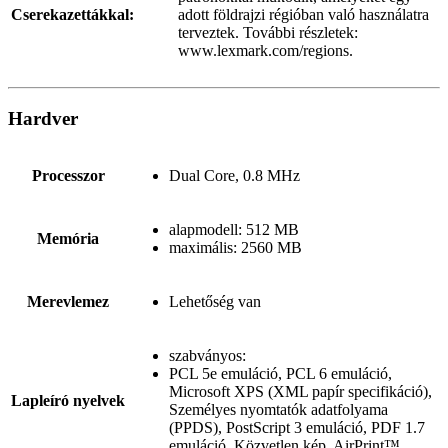
Cserekazettákkal:
adott földrajzi régióban való használatra
terveztek. További részletek:
www.lexmark.com/regions.
Hardver
Processzor
Dual Core, 0.8 MHz
alapmodell: 512 MB
Memória
maximális: 2560 MB
Merevlemez
Lehetőség van
szabványos:
PCL 5e emuláció, PCL 6 emuláció,
Microsoft XPS (XML papír specifikáció),
Lapleíró nyelvek
Személyes nyomtatók adatfolyama
(PPDS), PostScript 3 emuláció, PDF 1.7
emuláció, Közvetlen kép, AirPrint™