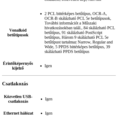
2 PCL bittérképes betűtípus, OCR-A,
OCR-B skálázható PCL 5e betűtípusok,
További információt a Műszaki
hivatkozásokban talál., 84 skálázható PCL
Vonalkód
betűtípus, 91 skálázható PostScript
betűtípusok
betűtípus, Három 9 skálázható PCL 5e
betűtípust tartalmaz Narrow, Regular and
Wide, 5 PPDS bittérképes betűtípus, 39
skálázható PPDS betűtípus
Érintőképernyős
Igen
kijelző
Csatlakozás
Közvetlen USB-
Igen
csatlakozás
Ethernet hálózat
Igen