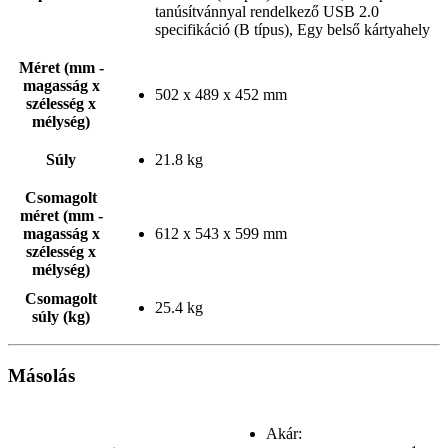
tanúsítvánnyal rendelkező USB 2.0
specifikáció (B típus), Egy belső kártyahely
Méret (mm -
magasság x
502 x 489 x 452 mm
szélesség x
mélység)
Súly
21.8 kg
Csomagolt
méret (mm -
magasság x
612 x 543 x 599 mm
szélesség x
mélység)
Csomagolt
25.4 kg
súly (kg)
Másolás
Akár: