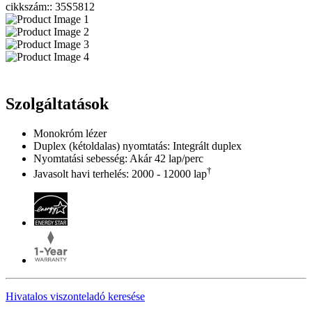
cikkszám:: 35S5812
Szolgáltatások
Monokróm lézer
Duplex (kétoldalas) nyomtatás: Integrált duplex
Nyomtatási sebesség: Akár 42 lap/perc
†
Javasolt havi terhelés: 2000 - 12000 lap
Hivatalos viszonteladó keresése