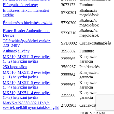
Elforgatható szekrény
3073173
Furniture
Érintkezés nélküli hitelesítési
alkalmazás-
57X0301
eszköz
megoldások
alkalmazás-
Érintkezéses hitelesítési eszköz
57X0300
megoldások
Elatec Reader Authentication
alkalmazás-
57X0210
Device
megoldások
Túlfeszültség-védelmi eszköz,
SPD0002
Csatlakoztathatóság
220–240V
Állítható állvány
35S8502
Furniture
MX510, MX511 3 éves teljes
Kiterjesztett
2355565
(1+2) helyszíni javítás
garancia
250 lapos tálca
35S0267
Papírkezelés
MX510, MX511 2 éves teljes
Kiterjesztett
2355564
(1+1) helyszíni javítás
garancia
MX510, MX511 5 éves teljes
Kiterjesztett
2355567
(1+4) helyszíni javítás
garancia
MX510, MX511 4 éves teljes
Kiterjesztett
2355566
(1+3) helyszíni javítás
garancia
MarkNet N8350 802.11b/g/n
27X0903
Csatlakoztathatóság
vezeték nélküli nyomtatókiszolgáló
Flash, SDRAM