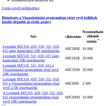
Hulladékfesték-tartályok stb.
Ugrás egyéb kellékekhez
Böngészés a Visszajuttatási programban részt vevő kellékek
között (legjobb ár-érték arány)
Nyomtatható
oldalak
Név
cikkszám:
*
száma
Lexmark MX310, 410, 510, 511, 610,
60F2H0E
10 000
611 nagy kapacitású 10K tonerkazetta
Lexmark MX510, 511, 610, 611 nagy
60F2X0E
20 000
kapacitású 20K tonerkazetta
Lexmark MX510, 511, 610, 611 a
Visszajuttatási programban részt vevő
60F2X00
20 000
20K tonerkazetta
Lexmark MX310, 410, 510, 511, 610,
611 a Visszajuttatási programban részt
60F2000
2 500
vevő 2.5K tonerkazetta
A Lexmark MX310, 410, 510, 511, 610,
611 visszajuttatási programjában részt
60F2H00
10 000
vevő 10K tonerkazetta