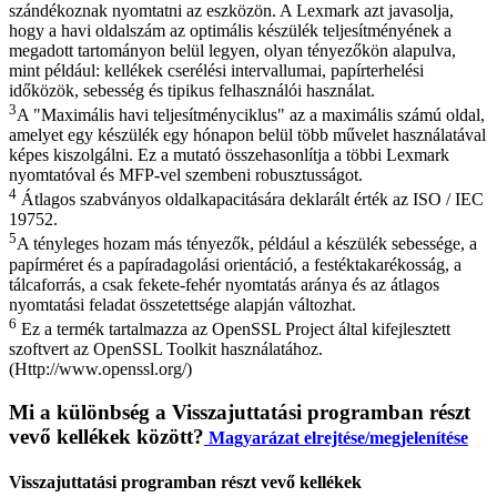
szándékoznak nyomtatni az eszközön. A Lexmark azt javasolja,
hogy a havi oldalszám az optimális készülék teljesítményének a
megadott tartományon belül legyen, olyan tényezőkön alapulva,
mint például: kellékek cserélési intervallumai, papírterhelési
időközök, sebesség és tipikus felhasználói használat.
3
A "Maximális havi teljesítményciklus" az a maximális számú oldal,
amelyet egy készülék egy hónapon belül több művelet használatával
képes kiszolgálni. Ez a mutató összehasonlítja a többi Lexmark
nyomtatóval és MFP-vel szembeni robusztusságot.
4
Átlagos szabványos oldalkapacitására deklarált érték az ISO / IEC
19752.
5
A tényleges hozam más tényezők, például a készülék sebessége, a
papírméret és a papíradagolási orientáció, a festéktakarékosság, a
tálcaforrás, a csak fekete-fehér nyomtatás aránya és az átlagos
nyomtatási feladat összetettsége alapján változhat.
6
Ez a termék tartalmazza az OpenSSL Project által kifejlesztett
szoftvert az OpenSSL Toolkit használatához.
(Http://www.openssl.org/)
Mi a különbség a Visszajuttatási programban részt
vevő kellékek között?
Magyarázat elrejtése/megjelenítése
Visszajuttatási programban részt vevő kellékek