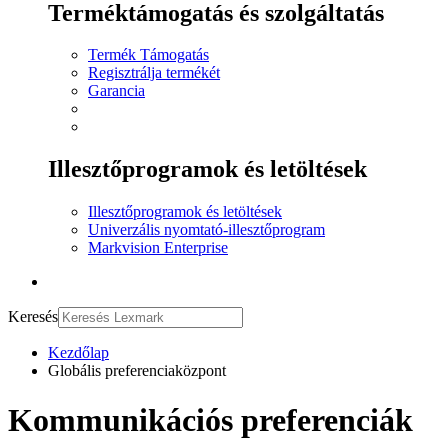
Terméktámogatás és szolgáltatás
Termék Támogatás
Regisztrálja termékét
Garancia
Illesztőprogramok és letöltések
Illesztőprogramok és letöltések
Univerzális nyomtató-illesztőprogram
Markvision Enterprise
Keresés
Kezdőlap
Globális preferenciaközpont
Kommunikációs preferenciák