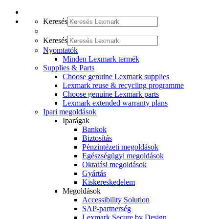
Keresés
Keresés
Nyomtatók
Minden Lexmark termék
Supplies & Parts
Choose genuine Lexmark supplies
Lexmark reuse & recycling programme
Choose genuine Lexmark parts
Lexmark extended warranty plans
Ipari megoldások
Iparágak
Bankok
Biztosítás
Pénzintézeti megoldások
Egészségügyi megoldások
Oktatási megoldások
Gyártás
Kiskereskedelem
Megoldások
Accessibility Solution
SAP-partnerség
Lexmark Secure by Design