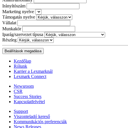
Irányítószám
Marketing nyelve
Támogatás nyelve
Vállalat
Munkakör
Iparág/szervezet típusa
Részleg
Kezdőlap
Rólunk
Karrier a Lexmarknál
Lexmark Connect
Newsroom
CSR
Success Stories
Kapcsolatfelvétel
Support
Viszonteladó kereső
Kommunikációs preferenciák
News Releases