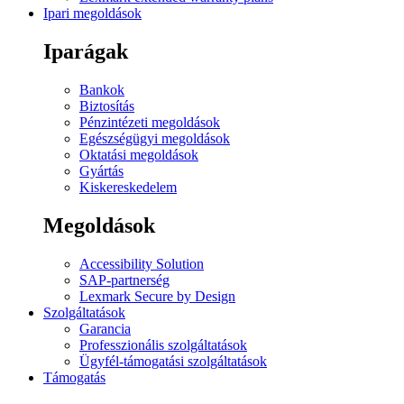
Ipari megoldások
Iparágak
Bankok
Biztosítás
Pénzintézeti megoldások
Egészségügyi megoldások
Oktatási megoldások
Gyártás
Kiskereskedelem
Megoldások
Accessibility Solution
SAP-partnerség
Lexmark Secure by Design
Szolgáltatások
Garancia
Professzionális szolgáltatások
Ügyfél-támogatási szolgáltatások
Támogatás