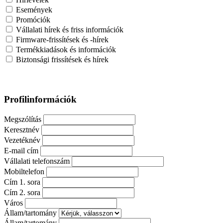
Események
Promóciók
Vállalati hírek és friss információk
Firmware-frissítések és -hírek
Termékkiadások és információk
Biztonsági frissítések és hírek
Profilinformációk
Megszólítás
Keresztnév
Vezetéknév
E-mail cím
Vállalati telefonszám
Mobiltelefon
Cím 1. sora
Cím 2. sora
Város
Állam/tartomány
Állam/tartomány