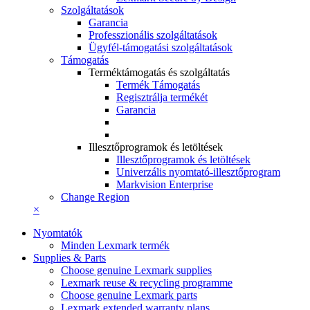
Szolgáltatások
Garancia
Professzionális szolgáltatások
Ügyfél-támogatási szolgáltatások
Támogatás
Terméktámogatás és szolgáltatás
Termék Támogatás
Regisztrálja termékét
Garancia
Illesztőprogramok és letöltések
Illesztőprogramok és letöltések
Univerzális nyomtató-illesztőprogram
Markvision Enterprise
Change Region
×
Nyomtatók
Minden Lexmark termék
Supplies & Parts
Choose genuine Lexmark supplies
Lexmark reuse & recycling programme
Choose genuine Lexmark parts
Lexmark extended warranty plans