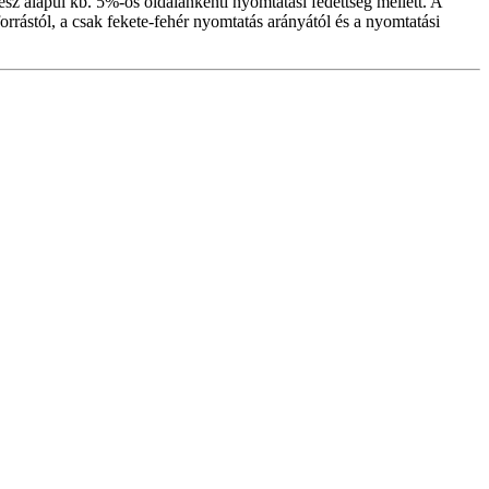
sz alapul kb. 5%-os oldalankénti nyomtatási fedettség mellett. A
forrástól, a csak fekete-fehér nyomtatás arányától és a nyomtatási