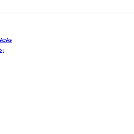
észése
S]