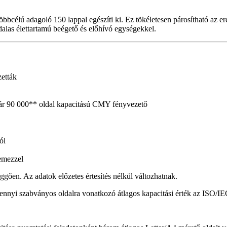
többcélú adagoló 150 lappal egészíti ki. Ez tökéletesen párosítható az 
dalas élettartamú beégető és előhívó egységekkel.
zetták
kár 90 000** oldal kapacitású CMY fényvezető
ól
emezzel
ggően. Az adatok előzetes értesítés nélkül változhatnak.
 ennyi szabványos oldalra vonatkozó átlagos kapacitási érték az ISO/