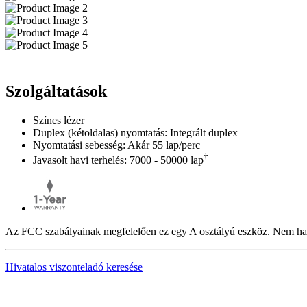
Szolgáltatások
Színes lézer
Duplex (kétoldalas) nyomtatás: Integrált duplex
Nyomtatási sebesség: Akár 55 lap/perc
†
Javasolt havi terhelés: 7000 - 50000 lap
Az FCC szabályainak megfelelően ez egy A osztályú eszköz. Nem has
Hivatalos viszonteladó keresése