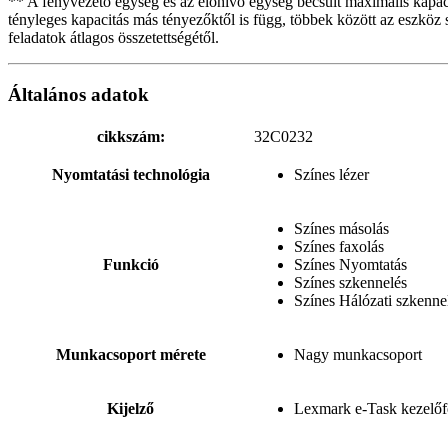
** A fényvezető egység és az előhívó egység becsült maximális kapaci
tényleges kapacitás más tényezőktől is függ, többek között az eszköz se
feladatok átlagos összetettségétől.
Általános adatok
cikkszám:
32C0232
Nyomtatási technológia
Színes lézer
Színes másolás
Színes faxolás
Funkció
Színes Nyomtatás
Színes szkennelés
Színes Hálózati szkenne
Munkacsoport mérete
Nagy munkacsoport
Kijelző
Lexmark e-Task kezelőfel