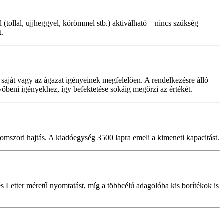
 (tollal, ujjheggyel, körömmel stb.) aktiválható – nincs szükség
t.
a saját vagy az ágazat igényeinek megfelelően. A rendelkezésre álló
övőbeni igényekhez, így befektetése sokáig megőrzi az értékét.
romszori hajtás. A kiadóegység 3500 lapra emeli a kimeneti kapacitást.
 Letter méretű nyomtatást, míg a többcélú adagolóba kis borítékok is