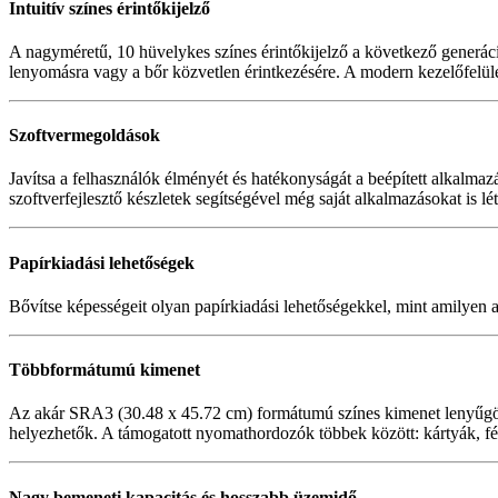
Intuitív színes érintőkijelző
A nagyméretű, 10 hüvelykes színes érintőkijelző a következő generációs
lenyomásra vagy a bőr közvetlen érintkezésére. A modern kezelőfelüle
Szoftvermegoldások
Javítsa a felhasználók élményét és hatékonyságát a beépített alkalmazá
szoftverfejlesztő készletek segítségével még saját alkalmazásokat is 
Papírkiadási lehetőségek
Bővítse képességeit olyan papírkiadási lehetőségekkel, mint amilyen a
Többformátumú kimenet
Az akár SRA3 (30.48 x 45.72 cm) formátumú színes kimenet lenyűgöző 
helyezhetők. A támogatott nyomathordozók többek között: kártyák, fény
Nagy bemeneti kapacitás és hosszabb üzemidő