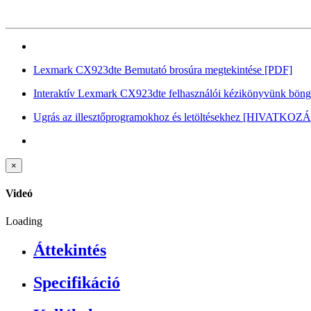
Lexmark CX923dte Bemutató brosúra megtekintése
[PDF]
Interaktív Lexmark CX923dte felhasználói kézikönyvünk böng
Ugrás az illesztőprogramokhoz és letöltésekhez
[HIVATKOZÁ
×
Videó
Loading
Áttekintés
Specifikáció