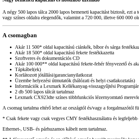
A négy 500 lapos tálca 2000 lapos bemeneti kapacitást biztosít, ezt a 
vagy színes oldalra elegendők, valamint a 720 000, illetve 600 000 ol
A csomagban
Akár 11 500* oldal kapacitású ciánkék, bíbor és sárga festékka
Akár 18 500* oldal kapacitású fekete festékkazetta
Szoftveres és dokumentációs CD
Akár 100 000** oldal kapacitású fekete-fehér fényvezető és a
Tápkábel(ek)
Korlátozott jótállási/garancianyilatkozat
Üzembe helyezési útmutatók (hálózati és helyi csatlakoztatás)
Információk a Lexmark Kellékanyag-visszagyűjtési Programjár
2 db 500 lapos tálcát tartalmaz
Lexmark CX923dte színes többfunkciós lézernyomtató merevl
A csomag tartalma eltérő lehet az országtól és/vagy a forgalmazótól fü
* Csak fekete vagy csak vegyes CMY festékhasználatra és legfeljebb
Ethernet-, USB- és párhuzamos kábelt nem tartalmaz.