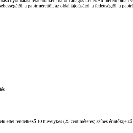
tása nyomtatási feladatonként három átlagos Letter/A4 méretű oldalt ve
bességétől, a papírmérettől, az oldal tájolásától, a fedettségtől, a papír
lés
ülettel rendelkező 10 hüvelykes (25 centiméteres) színes érintőkijelző