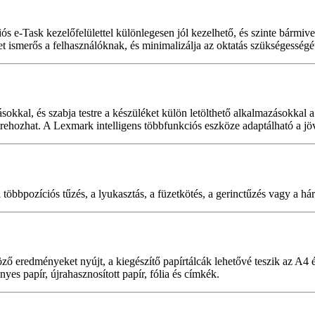
 e-Task kezelőfelülettel különlegesen jól kezelhető, és szinte bármivel
t ismerős a felhasználóknak, és minimalizálja az oktatás szükségességé
sokkal, és szabja testre a készüléket külön letölthető alkalmazásokkal 
létrehozhat. A Lexmark intelligens többfunkciós eszköze adaptálható a j
 többpozíciós tűzés, a lyukasztás, a füzetkötés, a gerinctűzés vagy a há
eredményeket nyújt, a kiegészítő papírtálcák lehetővé teszik az A4 és
es papír, újrahasznosított papír, fólia és címkék.