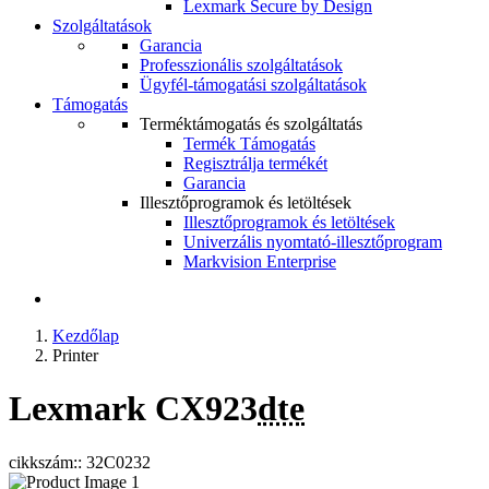
Lexmark Secure by Design
Szolgáltatások
Garancia
Professzionális szolgáltatások
Ügyfél-támogatási szolgáltatások
Támogatás
Terméktámogatás és szolgáltatás
Termék Támogatás
Regisztrálja termékét
Garancia
Illesztőprogramok és letöltések
Illesztőprogramok és letöltések
Univerzális nyomtató-illesztőprogram
Markvision Enterprise
Kezdőlap
Printer
Lexmark CX923
dte
cikkszám:: 32C0232