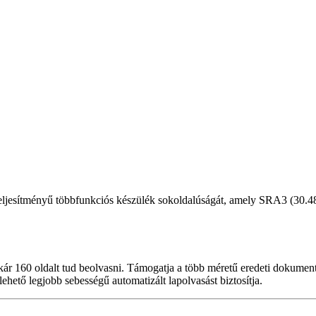
teljesítményű többfunkciós készülék sokoldalúságát, amely SRA3 (30.48 
kár 160 oldalt tud beolvasni. Támogatja a több méretű eredeti dokumentu
 lehető legjobb sebességű automatizált lapolvasást biztosítja.