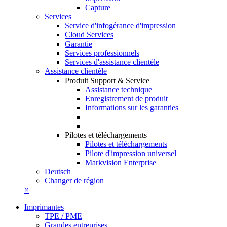
Capture
Services
Service d'infogérance d'impression
Cloud Services
Garantie
Services professionnels
Services d'assistance clientèle
Assistance clientèle
Produit Support & Service
Assistance technique
Enregistrement de produit
Informations sur les garanties
Pilotes et téléchargements
Pilotes et téléchargements
Pilote d'impression universel
Markvision Enterprise
Deutsch
Changer de région
×
Imprimantes
TPE / PME
Grandes entreprises