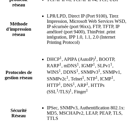
réseau
LPR/LPD, Direct IP (Port 9100), Tirez
Impression, Microsoft Web Services WSD,
Méthode
IP sécurisée (port 96xx), FTP, TFTP, IP
d'impression
amélioré (port 9400), ThinPrint .print
réseau
intégration, IPP 1.0, 1.1, 2.0 (Internet
Printing Protocol)
1
1
DHCP
, APIPA (AutoIP)
, BOOTP,
1
1
1
1
RARP
, mDNS
, IGMP
, SLPv1
,
1
1
1
WINS
, DDNS
, SNMPv3
, SNMPv1,
Protocoles de
1
1
1
1
gestion réseau
SNMPv2c
, Telnet
, NTP
, ICMP
,
1
1
1
HTTP
, DNS
, ARP
, HTTPs
1
1
1
(SSL
/TLS)
, Finger
IPSec, SNMPv3, Authentification 802.1x:
Sécurité
MD5, MSCHAPv2, LEAP, PEAP, TLS,
Réseau
TTLS