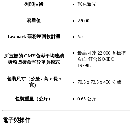
列印技術
彩色激光
容量值
22000
Lexmark 碳粉匣回收計畫
Yes
最高可達 22,000 頁標準
所宣告的 CMY色彩平均連續
頁面 符合ISO/IEC
碳粉匣覆蓋率於單頁模式
19798。
包裝尺寸（公釐 - 高 x 長 x
70.5 x 73.5 x 456 公釐
寬）
包裝重量（公斤）
0.65 公斤
電子與操作