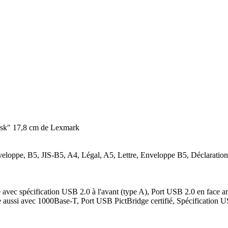
Task" 17,8 cm de Lexmark
veloppe, B5, JIS-B5, A4, Légal, A5, Lettre, Enveloppe B5, Déclaratio
se avec spécification USB 2.0 à l'avant (type A), Port USB 2.0 en face ar
ussi avec 1000Base-T, Port USB PictBridge certifié, Spécification USB